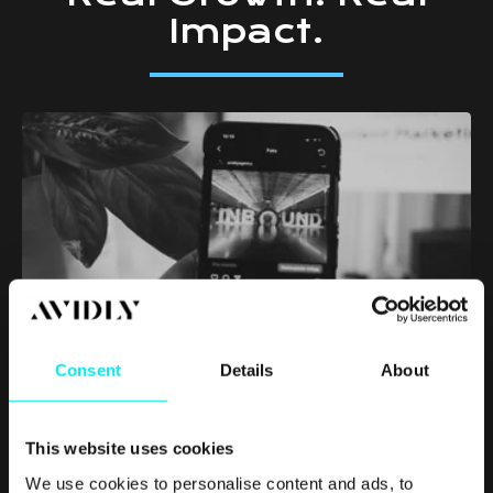
Impact.
Consent
Details
About
HubSpot,
Inbound Marketing,
Marketing Strategy
Få finansiel støtte fra SMV Digital til at
fremme din virksomheds vækst
This website uses cookies
We use cookies to personalise content and ads, to