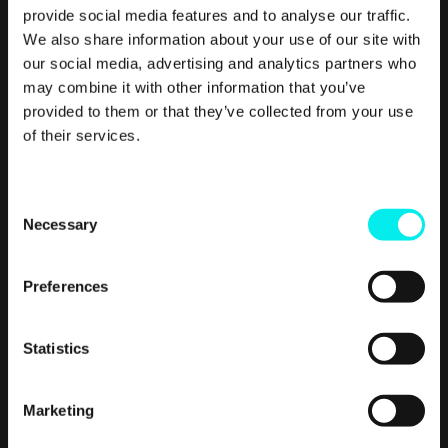
Den nylige pandemi har medført et paradigmeskift i
provide social media features and to analyse our traffic.
den måde, virksomheder arbejder på, og.
We also share information about your use of our site with
our social media, advertising and analytics partners who
Read More
may combine it with other information that you’ve
provided to them or that they’ve collected from your use
of their services.
C
Necessary
o
n
s
Preferences
e
n
t
Statistics
Marketing Strategy
S
Synk eller svøm: 3 forretningsstrategier,
e
du kan vælge i en recession
Marketing
l
e