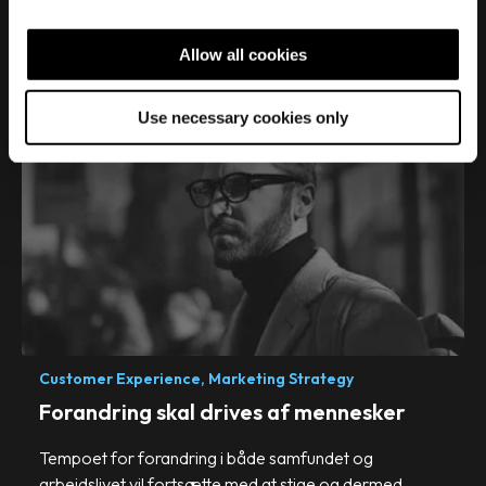
'Recession' er ikke et ord, virksomheder kan lide at
c
høre. Alene omtalen af recession kan få din.
t
Allow all cookies
i
Read More
o
Use necessary cookies only
n
Customer Experience,
Marketing Strategy
Forandring skal drives af mennesker
Tempoet for forandring i både samfundet og
arbejdslivet vil fortsætte med at stige og dermed.