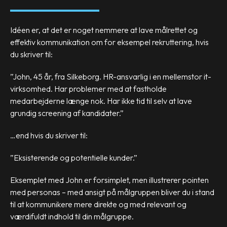
Idéen er, at det er noget nemmere at lave målrettet og
effektiv kommunikation om for eksempel rekruttering, hvis
du skriver til:
”John, 45 år, fra Silkeborg. HR-ansvarlig i en mellemstor it-
virksomhed. Har problemer med at fastholde
medarbejderne længe nok. Har ikke tid til selv at lave
grundig screening af kandidater.”
…end hvis du skriver til:
”Eksisterende og potentielle kunder.”
Eksemplet med John er forsimplet, men illustrerer pointen
med personas – med ansigt på målgruppen bliver du i stand
til at kommunikere mere direkte og med relevant og
værdifuldt indhold til din målgruppe.