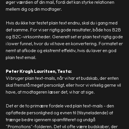
øger værdien af din mail, fordi det kan styrke relationen
mellem dig og din modtager.
Hvis du ikke har testet plain text endnu, skal du i gang med
det samme. For vi ser rigtig gode resultater, både hos B2B
og B2C-virksomheder. Generelt set er plain text rigtig gode
i lower funnel, hvor du vil have en konvertering. Formatet er
nemt at afkode og ekstremt effektiv, hvis du laver en god
plain text email.
Peter Kragh Lauritsen, Texta:
Vi bruger plain text-mails, når vi har et budskab, der enten
skal fremstå meget personligt, eller hvor vi virkelig gerne vil
have, at modtageren læser det, vi har at sige.
Det er de to primære fordele ved plain text-mails - den
opfattede personlighed og evnen til (tilsyneladende) at
trænge bedre igennem spamfilteret og undgå
"Promotions"-folderen. Det vil ofte være budskaber, der