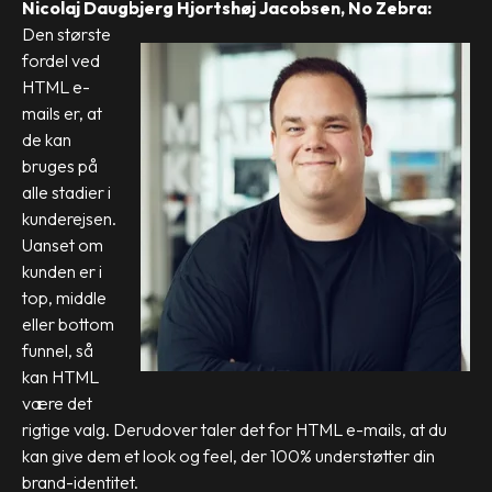
Nicolaj Daugbjerg Hjortshøj Jacobsen, No Zebra:
Den største
fordel ved
HTML e-
mails er, at
de kan
bruges på
alle stadier i
kunderejsen.
Uanset om
kunden er i
top, middle
eller bottom
funnel, så
kan HTML
være det
rigtige valg. Derudover taler det for HTML e-mails, at du
kan give dem et look og feel, der 100% understøtter din
brand-identitet.