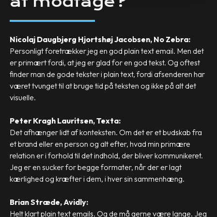
at modtage?
Nicolaj Daugbjerg Hjortshøj Jacobsen, No Zebra:
Personligt foretrækker jeg en god plain text email. Men det
er primært fordi, at jeg er glad for en god tekst. Og oftest
finder man de gode tekster i plain text, fordi afsenderen har
været tvunget til at bruge tid på teksten og ikke på alt det
visuelle.
Peter Kragh Lauritsen, Texta:
Det afhænger lidt af konteksten. Om det er et budskab fra
et brand eller en person og alt efter, hvad min primære
relation er i forhold til det indhold, der bliver kommunikeret.
Jeg er en sucker for begge formater, når der er lagt
kærlighed og kræfter i dem, i hver sin sammenhæng.
Brian Stræde, Avidly:
Helt klart plain text emails. Og de må gerne være lange. Jeg