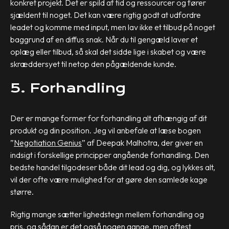
konkret projekt. Det er spild af tid og ressourcer og fører
sjældent til noget. Det kan være rigtig godt at udfordre
leadet og komme med input, men lav ikke et tilbud på noget
baggrund af en diffus snak. Når du til gengæld laver et
oplæg eller tilbud, så skal det sidde lige i skabet og være
skræddersyet til netop den pågældende kunde.
5. Forhandling
Der er mange former for forhandling alt afhængig af dit
produkt og din position. Jeg vil anbefale at læse bogen
”
Negotiation Genius
” af Deepak Malhotra, der giver en
indsigt i forskellige principper angående forhandling. Den
bedste handel tilgodeser både dit lead og dig, og lykkes alt,
vil der ofte være mulighed for at gøre den samlede kage
større.
Rigtig mange sætter lighedstegn mellem forhandling og
pris, og sådan er det også nogen gange, men oftest