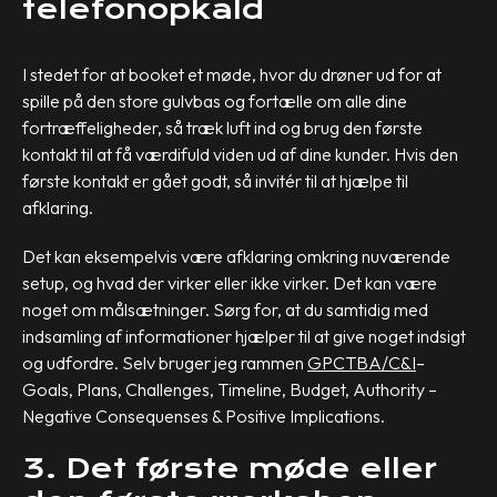
telefonopkald
I stedet for at booket et møde, hvor du drøner ud for at
spille på den store gulvbas og fortælle om alle dine
fortræffeligheder, så træk luft ind og brug den første
kontakt til at få værdifuld viden ud af dine kunder. Hvis den
første kontakt er gået godt, så invitér til at hjælpe til
afklaring.
Det kan eksempelvis være afklaring omkring nuværende
setup, og hvad der virker eller ikke virker. Det kan være
noget om målsætninger. Sørg for, at du samtidig med
indsamling af informationer hjælper til at give noget indsigt
og udfordre. Selv bruger jeg rammen
GPCTBA/C&I
–
Goals, Plans, Challenges, Timeline, Budget, Authority –
Negative Consequenses & Positive Implications.
3. Det første møde eller