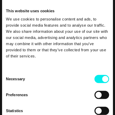
overskue konsekvenserne. Sørg for at forberede dig
grundigt, og sørg for, at kunden er helt indforstået med,
This website uses cookies
hvad I har aftalt. Ingen af jer har interesse i negative
We use cookies to personalise content and ads, to
overraskelser på nogen side af bordet, når først
provide social media features and to analyse our traffic.
samarbejdet er oppe i fart.
We also share information about your use of our site with
7. Gøre kunden bevidst
our social media, advertising and analytics partners who
may combine it with other information that you’ve
tilfreds
provided to them or that they’ve collected from your use
of their services.
Det gode kunde/leverandørforhold slutter ikke, hvis begge
parter er bevidst tilfreds. Begrebet bevidst tilfredse kunder
C
dækker over en bevidstgørelse af de forhold, du gerne vil
Necessary
o
have kunden til at forhold sig til i forhold til tilfredshed. Et
n
eksempel er Ryanair, der er fantastisk dygtige til at gøre
s
deres kunder tilfredse på to parametre:
Preferences
e
1) De lander stort set altid til tiden (og du hører en fanfare)
n
og 2) deres afgange er billige. Resten er noget skrammel.
t
Statistics