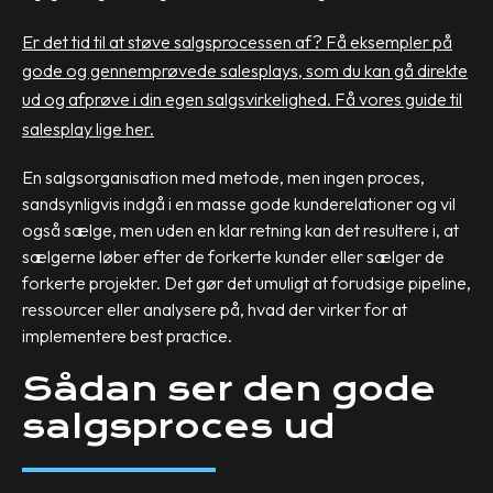
Er det tid til at støve salgsprocessen af? Få eksempler på
gode og gennemprøvede salesplays, som du kan gå direkte
ud og afprøve i din egen salgsvirkelighed. Få vores guide til
salesplay lige her.
En salgsorganisation med metode, men ingen proces,
sandsynligvis indgå i en masse gode kunderelationer og vil
også sælge, men uden en klar retning kan det resultere i, at
sælgerne løber efter de forkerte kunder eller sælger de
forkerte projekter. Det gør det umuligt at forudsige pipeline,
ressourcer eller analysere på, hvad der virker for at
implementere best practice.
Sådan ser den gode
salgsproces ud