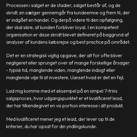
Processen i salget er de stadier, salget består af, og de
skridt, en sælger gennemgår fra kundeemne og frem til, der
er indgået en handel. Og derpå videre til den opfølgning,
der skal sikre, at kunden forbliver loyal. I en kompetent
organisation er disse skridt blevet defineret på baggrund af
analyser af kundens købsrejse og best practice på området.
Det er en strategisk vigtig opgave, der alt for ofte bliver
negligeret eller sprunget over af mange forskellige årsager
- typisk tid, manglende viden, manglende indsigt eller
manglende vilje til at investere. Uanset hvad er det en fejl.
Lad mig komme med et eksempel på en simpel 7-trins
salgsproces, hvor udgangspunktet er et kvalificeret lead,
der har tilkendegivet en vis portion interesse i dit produkt.
Med kvalificeret mener jeg et lead, der lever op til de
kriterier, du har opsat for din yndlingskunde.