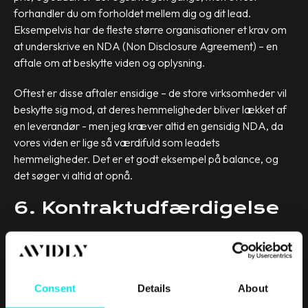
forhandler du om forholdet mellem dig og dit lead.
Eksempelvis har de fleste større organisationer et krav om
at underskrive en NDA (Non Disclosure Agreement) – en
aftale om at beskytte viden og oplysning.
Oftest er disse aftaler ensidige – de store virksomheder vil
beskytte sig mod, at deres hemmeligheder bliver lækket af
en leverandør - men jeg kræver altid en gensidig NDA, da
vores viden er lige så værdifuld som leadets
hemmeligheder. Det er et godt eksempel på balance, og
det søger vi altid at opnå.
6. Kontraktudfærdigelse
Alt afhængig af din forretning kan det være, du skriver en
kontrakt, og den skal også på plads. Der kan gå meget galt i
sådan en kontraktfase, og nogle gange trækker det ud med
Consent
Details
About
underskriften, fordi beslutningstageren ikke helt kan