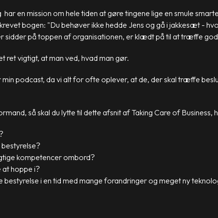
g har en mission om hele tiden at gøre tingene lige en smule smart
r skrevet bogen: "Du behøver ikke hedde Jens og gå i jakkesæt - hvo
der sidder på toppen af organisationen, er klædt på til at træffe go
et ret vigtigt, at man ved, hvad man gør.
in podcast, da vi alt for ofte oplever, at de, der skal træffe beslu
mand, så skal du lytte til dette afsnit af Taking Care of Business, 
?
n bestyrelse?
 rigtige kompetencer ombord?
e at hoppe i?
 bestyrelse i en tid med mange forandringer og meget ny teknolo