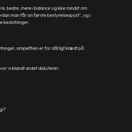
ere, bedre, mere i balance og ikke mindst om
rdan man får sin første bestyrelsespost", og i
de beslutninger.
tninger, simpelthen er for dårligt klædt på.
hvor vi blandt andet diskuterer:
gi?