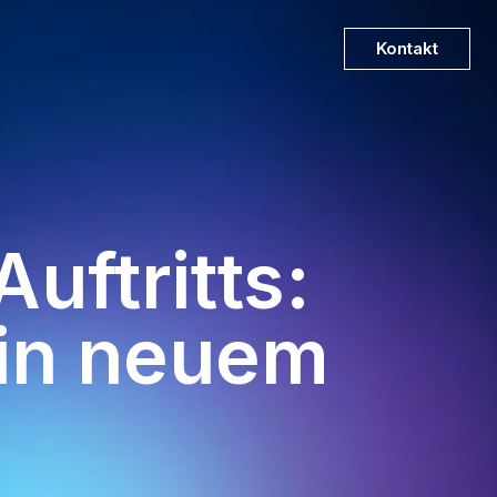
Kontakt
uftritts:
 in neuem