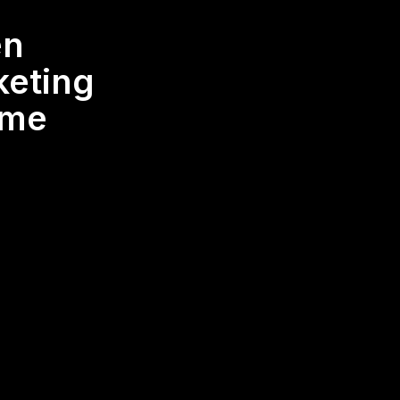
en
keting
eme