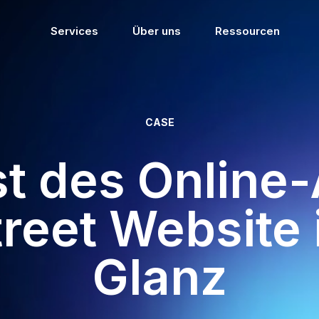
Services
Über uns
Ressourcen
CASE
t des Online-A
treet Website
Glanz