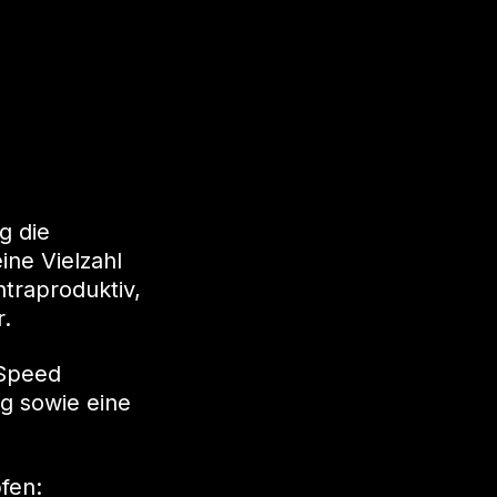
g die
ine Vielzahl
ntraproduktiv,
r.
eSpeed
ng sowie eine
fen: