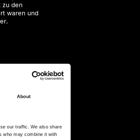
t zu den
ert waren und
er.
About
se our traffic. We also share
ers who may combine it with