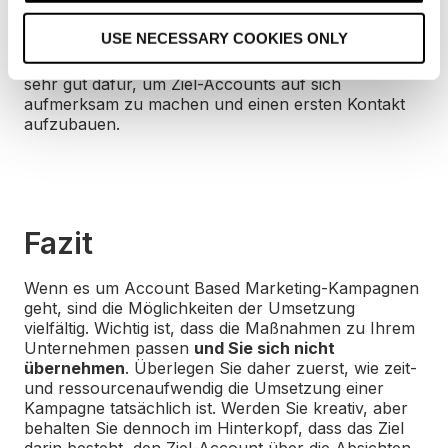
hyperpersonalisierten Maßnahmen bergen natürlich
o
immer das Risiko, zu aufdringlich zu wirken und
USE NECESSARY COOKIES ONLY
müssen daher sorgfältig geplant sowie professionell
n
durchgeführt werden. Trotzdem eigenen sie sich
sehr gut dafür, um Ziel-Accounts auf sich
aufmerksam zu machen und einen ersten Kontakt
aufzubauen.
Fazit
Wenn es um Account Based Marketing-Kampagnen
geht, sind die Möglichkeiten der Umsetzung
vielfältig. Wichtig ist, dass die Maßnahmen zu Ihrem
Unternehmen passen
und Sie sich nicht
übernehmen
. Überlegen Sie daher zuerst, wie zeit-
und ressourcenaufwendig die Umsetzung einer
Kampagne tatsächlich ist. Werden Sie kreativ, aber
behalten Sie dennoch im Hinterkopf, dass das Ziel
darin besteht, den Ziel-Account über die Absichten