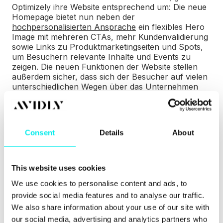
Optimizely ihre Website entsprechend um: Die neue
Homepage bietet nun neben der
hochpersonalisierten Ansprache
ein flexibles Hero
Image mit mehreren CTAs, mehr Kundenvalidierung
sowie Links zu Produktmarketingseiten und Spots,
um Besuchern relevante Inhalte und Events zu
zeigen. Die neuen Funktionen der Website stellen
außerdem sicher, dass sich der Besucher auf vielen
unterschiedlichen Wegen über das Unternehmen
und dessen Angebot ausführlich informieren kann,
bevor er dazu aufgefordert wird, seine Daten
2. Adobe
anzugeben.
Consent
Details
About
Adobe nutzt eine ähnliche Strategie wie Optimizely.
Auf der Basis von IP-Tracking und Account
Recognition optimiert Adobe die Conversion-
This website uses cookies
Elemente auf ihren Seiten für bekannte Ziel-
Accounts. Dies verfolgt den Zweck, das
We use cookies to personalise content and ads, to
Nutzererlebnis zu verbessern und die Submission
provide social media features and to analyse our traffic.
3.
Rate um mehr als 25 Prozent zu steigern.
We also share information about your use of our site with
GumGum
our social media, advertising and analytics partners who