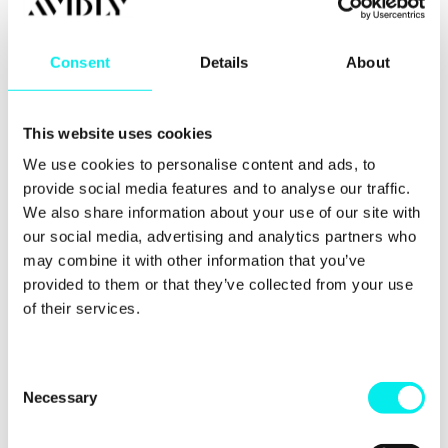
strukturiert und geduldig an ein neues System
heran. In
Workshops
können beispielsweise neue
Workflows erarbeitet werden. Darüber hinaus gibt
Consent
Details
About
es etliche weitere Möglichkeiten, die beim
Teambuilding helfen.
4. Ability
Nun folgt das Trainieren der Fähigkeiten,
This website uses cookies
die zur erfolgreichen Veränderung im Unternehmen
We use cookies to personalise content and ads, to
benötigt werden. Dazu muss das neu erlangte
Wissen entsprechend umgesetzt werden, damit der
provide social media features and to analyse our traffic.
Change-Prozess aktiv vorangetrieben wird. Wenn
We also share information about your use of our site with
nötig, können Sie hierbei noch weitere wichtige
our social media, advertising and analytics partners who
Rollen, Strukturen und Prozesse erschaffen.
may combine it with other information that you’ve
provided to them or that they’ve collected from your use
5. Reinforcement
In der letzten Phase sollten dann
of their services.
bereits die ersten Erfolge sichtbar werden. Um das
Engagement Ihrer Mitarbeiter zu stärken, sollten Sie
gemeinsam über bereits erreichte Ziele und Erfolge
sprechen.
C
Necessary
o
n