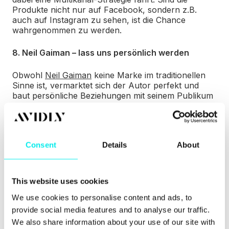
Produkte nicht nur auf Facebook, sondern z.B.
auch auf Instagram zu sehen, ist die Chance
wahrgenommen zu werden.
8. Neil Gaiman – lass uns persönlich werden
Obwohl
Neil Gaiman
keine Marke im traditionellen
Sinne ist, vermarktet sich der Autor perfekt und
baut persönliche Beziehungen mit seinem Publikum
auf. Das ist sein Schlüssel zum Erfolg.
9. Illegal Pete’s – Kleine Wettbewerbe mit großer
Wirkung
Consent
Details
About
Mit Wettbewerben schafft es das
Restaurant
immer
wieder viel Aufmerksamkeit zu bekommen. Der
Gewinner kann sich immer über einen kleinen Preis
This website uses cookies
freuen!
We use cookies to personalise content and ads, to
provide social media features and to analyse our traffic.
10. Starbucks – This is, how it works
We also share information about your use of our site with