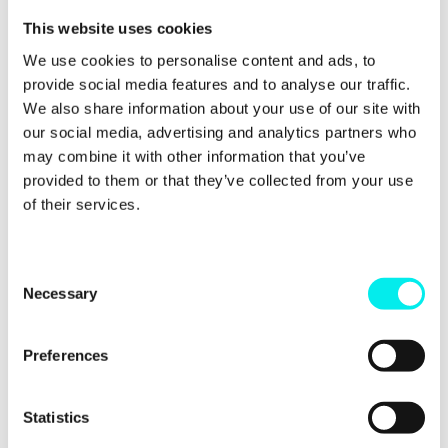
Werkzeuge der Leadpflege. Sie helfen, gängige
This website uses cookies
Marketingprozesse zu automatisieren, indem sie
Leads auf effiziente Weise auf ihrem Lebenszyklus
We use cookies to personalise content and ads, to
begleiten. Das Versenden von
Marketing-E-Mails
,
provide social media features and to analyse our traffic.
das Ändern von Kontakteigenschaften und das
We also share information about your use of our site with
Versenden interner Benachrichtigungs-E-Mails sind
our social media, advertising and analytics partners who
mit Workflows effektiv möglich. Zudem bringen sie
may combine it with other information that you’ve
den Vermarktern die gleiche Art von
Automatisierung, die ein ausgeklügeltes CRM-
provided to them or that they’ve collected from your use
System dem Vertrieb bietet.
of their services.
Das Closed-Loop-Reporting lässt den Vertrieb
darüber berichten, was mit den vom Marketing zur
C
Verfügung gestellten qualifizierten Leads passiert ist.
Necessary
o
Das hilft, die besten und schlechtesten Lead-Quellen
n
besser zu verstehen. Mit dem Closed-Loop-
Reporting sind Sie in der Lage, strategischer für die
s
Preferences
Zukunft zu planen, indem Sie sich auf Ihre besten
e
Lead-Quellen konzentrieren.
n
t
Statistics
Inbound erlaubt es, Ihre Kunden bedarfsgerecht in
S
Listen zu unterteilen und eine
Marketing Automation