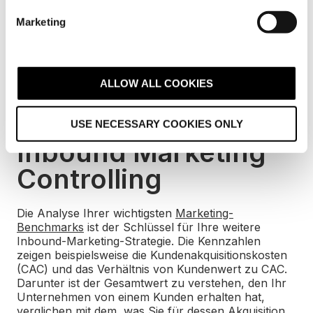
e
zu implementieren. Hier lassen sich auch
Marketing
Informationen über zusätzliche Bedürfnisse Ihrer
l
Kunden hinterlegen. Vielleicht ergibt sich daraus die
e
Möglichkeit des Cross-Sellings, ohne dass Ihr Kunde
c
sich dessen bewusst war. Diese Funktion stellt
t
zudem sicher, dass Ihre Kunden umfangreich über
ALLOW ALL COOKIES
i
Ihre Produkte und Dienstleistungen informiert sind.
o
USE NECESSARY COOKIES ONLY
n
Inbound Marketing
Controlling
Die Analyse Ihrer wichtigsten
Marketing-
Benchmarks
ist der Schlüssel für Ihre weitere
Inbound-Marketing-Strategie. Die Kennzahlen
zeigen beispielsweise die Kundenakquisitionskosten
(CAC) und das Verhältnis von Kundenwert zu CAC.
Darunter ist der Gesamtwert zu verstehen, den Ihr
Unternehmen von einem Kunden erhalten hat,
verglichen mit dem, was Sie für dessen Akquisition