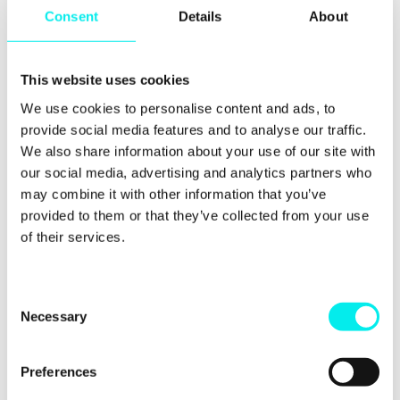
Consent
Details
About
Zunächst müssen Sie die Notwendigkeit zur
Veränderung ermitteln. Mit anderen Worten: Sie
müssen Ihr Unternehmen ganz genau kennen und
This website uses cookies
verstehen.
We use cookies to personalise content and ads, to
Informationen sind wichtig – nicht nur zu Beginn
provide social media features and to analyse our traffic.
einer Veränderung, sondern während des gesamten
We also share information about your use of our site with
Prozesses. Außerdem brauchen Sie eine Struktur,
our social media, advertising and analytics partners who
in der Sie verschiedene Steps abarbeiten.
may combine it with other information that you’ve
provided to them or that they’ve collected from your use
In diesem Beispiel handelt es sich um ein einfaches
Modell, um ein Projekt zu realisieren:
of their services.
C
Necessary
o
n
s
Preferences
e