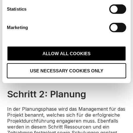
n
t
Statistics
S
e
Marketing
Schritt 1: Einleitung
l
e
c
In einem ersten Schritt sollte das gewünschte
t
Ergebnis des Projekts definiert werden. Die
ALLOW ALL COOKIES
Projektinitiierung ist die Phase, in der die gesamte
i
Projektbegründung abgelehnt oder angenommen
o
wird.
USE NECESSARY COOKIES ONLY
n
Schritt 2: Planung
In der Planungsphase wird das Management für das
Projekt benannt, welches sich für die erfolgreiche
Projektdurchführung engagieren muss. Ebenfalls
werden in diesem Schritt Ressourcen und ein
Zeitrahmen festgelegt sowie Schulungen geplant.