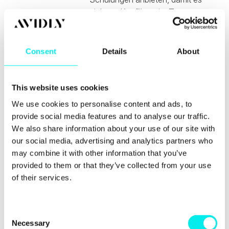
nicht zu Konflikten im Team
kommt, und geben Sie ihnen Zeit.
Überzeugen Sie Ihre
Mitarbeitenden von der Wichtigkeit
Consent
Details
About
der Veränderungen und schaffen
Sie eine Anlaufstelle für Fragen
und Sorgen innerhalb der
This website uses cookies
Belegschaft.
We use cookies to personalise content and ads, to
Präzise
Sämtliche Prozesse, Strategien und
provide social media features and to analyse our traffic.
Planung!
Strukturen, die innerhalb des Change
We also share information about your use of our site with
Managements zum Einsatz kommen,
our social media, advertising and analytics partners who
sollten präzise geplant werden. Nicht jede
may combine it with other information that you’ve
Strategie, die Sie online finden, wird sich
provided to them or that they’ve collected from your use
für Ihr Unternehmen eignen. Jedes
of their services.
Unternehmen ist einzigartig und
dementsprechend sollte dies auch für das
Change Management gelten. Erarbeiten
C
Necessary
Sie gemeinsam mit Ihren Mitarbeitenden
o