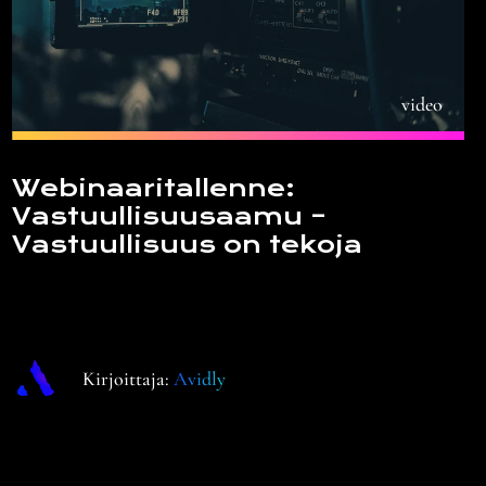
video
Webinaaritallenne:
Vastuullisuusaamu –
Vastuullisuus on tekoja
Kirjoittaja:
Avidly