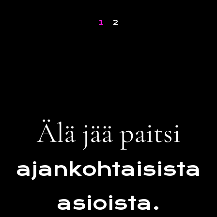
1
2
Älä jää paitsi
ajankohtaisista
asioista.