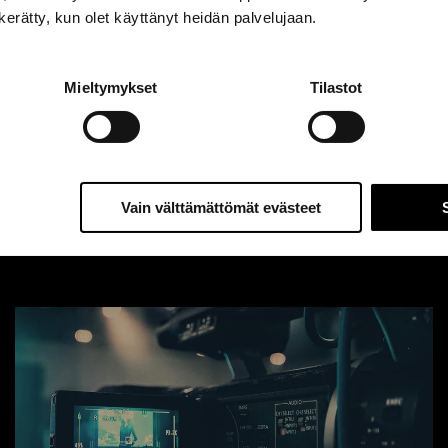
n kerätty, kun olet käyttänyt heidän palvelujaan.
Webinaaritallenne:
Digitaalisen markkinoinnin
trendit 2022
Mieltymykset
Tilastot
Kirjoittaja:
Avidly
Vain välttämättömät evästeet