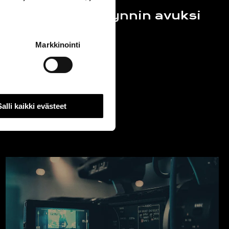
Video: CRM myynnin avuksi
Markkinointi
Kirjoittaja:
Avidly
Salli kaikki evästeet