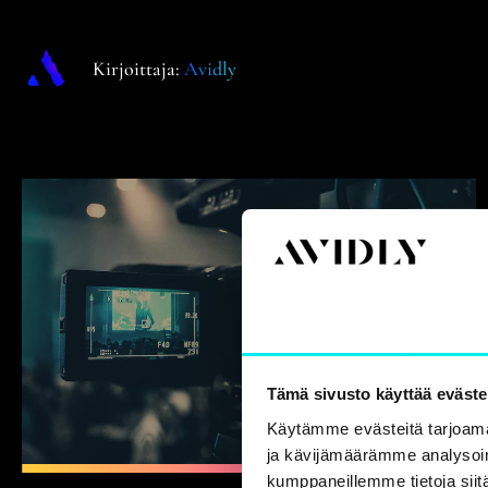
Kirjoittaja:
Avidly
Suostumus
Tämä sivusto käyttää eväste
Käytämme evästeitä tarjoama
video
ja kävijämäärämme analysoim
kumppaneillemme tietoja siitä