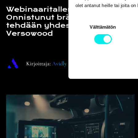
olet antanut heille tai joita o
Webinaaritallenne:
Onnistunut brändiuudistus
S
tehdään yhdessä – Case
Välttämätön
u
Versowood
o
s
t
u
Kirjoittaja:
Avidly
m
u
k
s
e
n
v
a
l
i
n