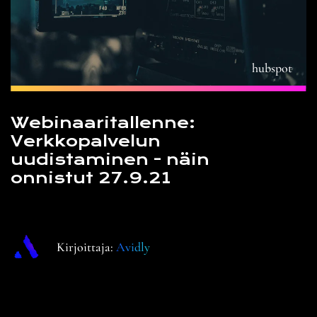
hubspot
Webinaaritallenne:
Verkkopalvelun
uudistaminen - näin
onnistut 27.9.21
Kirjoittaja:
Avidly