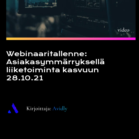
t
a
video
Webinaaritallenne:
Asiakasymmärryksellä
liiketoiminta kasvuun
28.10.21
Kirjoittaja:
Avidly