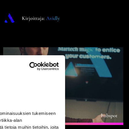
Kirjoittaja:
Avidly
Tietoja
 ominaisuuksien tukemiseen
hubspot
tiikka-alan
ietoja muihin tietoihin, joita