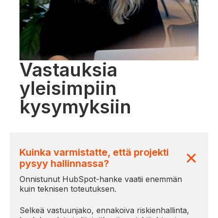
Vastauksia
yleisimpiin
kysymyksiin
Kuinka varmistatte, että projekti
pysyy hallinnassa?
Onnistunut HubSpot-hanke vaatii enemmän
kuin teknisen toteutuksen.
Selkeä vastuunjako, ennakoiva riskienhallinta,