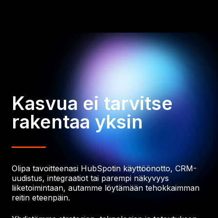
Lue lisää
Kasvua ei tarvitse
rakentaa yksin
Olipa tavoitteenasi HubSpotin käyttöönotto, CRM-
uudistus, integraatiot tai parempi näkyvyys
liiketoimintaan, autamme löytämään tehokkaimman
reitin eteenpäin.