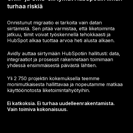
turhaa riskiä
Onnistunut migraatio ei tarkoita vain datan
siirtämistä. Sen pitää varmistaa, että liiketoiminta
jatkuu, tiimit voivat työskennellä tehokkaasti ja
HubSpot alkaa tuottaa arvoa heti alusta alkaen.
Avidly auttaa siirtymään HubSpotiin hallitusti: data,
integraatiot ja prosessit rakennetaan toimimaan
yhdessä ensimmäisestä päivästä lähtien.
Yli 2 750 projektin kokemuksella teemme
monimutkaisesta hallittavaa ja nopeutamme matkaa
käyttöönotosta liiketoimintahyötyihin.
Ei katkoksia. Ei turhaa uudelleenrakentamista.
Vain toimiva kokonaisuus.