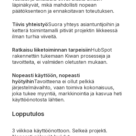
läpinäkyvät, mikä mahdollisti nopean
päätöksenteon ja ennakoitavan toteutuksen.
Tiivis yhteistyö
Suora yhteys asiantuntijoihin ja
ketterä toimintamalli pitivät projektin liikkeessä
ilman turhia viiveitä.
Ratkaisu liiketoiminnan tarpeisiin
HubSpot
rakennettiin tukemaan Kiwan prosesseja ja
tavoitteita, ei valmiiden oletusten mukaan.
Nopeasti käyttöön, nopeasti
hyötyihin
Tavoitteena ei ollut pelkkä
järjestelmävaihto, vaan toimiva kokonaisuus,
joka tukee myyntiä, markkinointia ja kasvua heti
käyttöönotosta lähtien.
Lopputulos
3 viikkoa käyttöönottoon. Selkeä projekti.