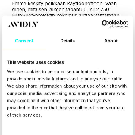
Emme keskity pelkkään käyttöönottoon, vaan
siihen, mitä sen jälkeen tapahtuu. Yli 2 750
HubSpot-projektin kokemus auttaa välttämään
yleisimmät sudenkuopat ja nopeuttamaan
matkaa tuloksiin.
Hallittuja projekteja. Ennakoitavia
Consent
Details
About
lopputuloksia.
This website uses cookies
CRM- ja HubSpot-hankkeet sisältävät aina
We use cookies to personalise content and ads, to
muutosta. Selkeä projektimalli, läpinäkyvä
johtaminen ja ennakoiva riskienhallinta pitävät
provide social media features and to analyse our traffic.
kokonaisuuden hallinnassa alusta loppuun.
We also share information about your use of our site with
our social media, advertising and analytics partners who
Teknologiasta kilpailueduksi
may combine it with other information that you’ve
provided to them or that they’ve collected from your use
HubSpot on parhaimmillaan enemmän kuin
of their services.
järjestelmä. Rakennamme kokonaisuuksia, jotka
tukevat myyntiä, markkinointia ja johtamista
käytännössä – ja näkyvät tehokkuutena,