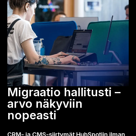
Migraatio hallitusti –
arvo näkyviin
nopeasti
CRM- ja CMS-siirtymät HubSpotiin ilman