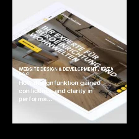
Lue lisää
WEBSITE DESIGN & DEVELOPMENT / RAZA
KAZI
How designfunktion gained
confidence and clarity in
performa...