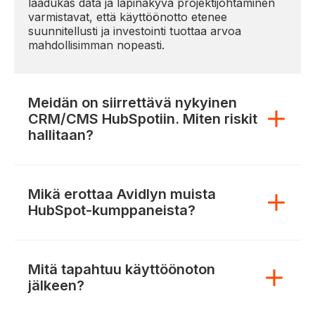
laadukas data ja läpinäkyvä projektijohtaminen
varmistavat, että käyttöönotto etenee
suunnitellusti ja investointi tuottaa arvoa
mahdollisimman nopeasti.
Meidän on siirrettävä nykyinen
CRM/CMS HubSpotiin. Miten riskit
hallitaan?
Mikä erottaa Avidlyn muista
HubSpot-kumppaneista?
Mitä tapahtuu käyttöönoton
jälkeen?