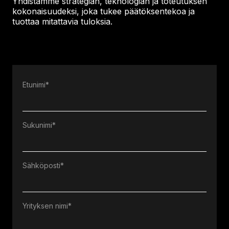
Yhdistämme strategian, teknologian ja toteutuksen
kokonaisuudeksi, joka tukee päätöksentekoa ja
tuottaa mitattavia tuloksia.
Etunimi
*
Sukunimi
*
Sähköposti
*
Yrityksen nimi
*