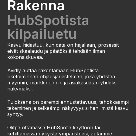
Rakenna
HubSpotista
kilpailuetu
Kasvu hidastuu, kun data on hajallaan, prosessit
eivät skaalaudu ja päätöksiä tehdään ilman
kokonaiskuvaa.
Avidly auttaa rakentamaan HubSpotista
liiketoiminnan ohjausjärjestelmän, joka yhdistää
myynnin, markkinoinnin ja asiakasdatan yhdeksi
näkymäksi.
Tuloksena on parempi ennustettavuus, tehokkaampi
tekeminen ja selkeämpi näkyvyys siihen, mistä kasvu
syntyy.
Olitpa ottamassa HubSpotia käyttöön tai
kehittämässä nykyistä ympäristöäsi, autamme