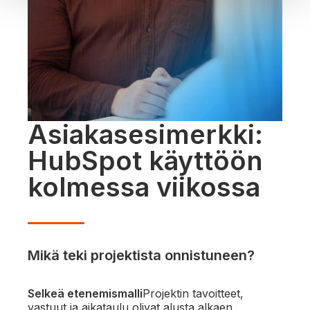
Asiakasesimerkki:
HubSpot käyttöön
kolmessa viikossa
Mikä teki projektista onnistuneen?
Selkeä etenemismalli
Projektin tavoitteet,
vastuut ja aikataulu olivat alusta alkaen