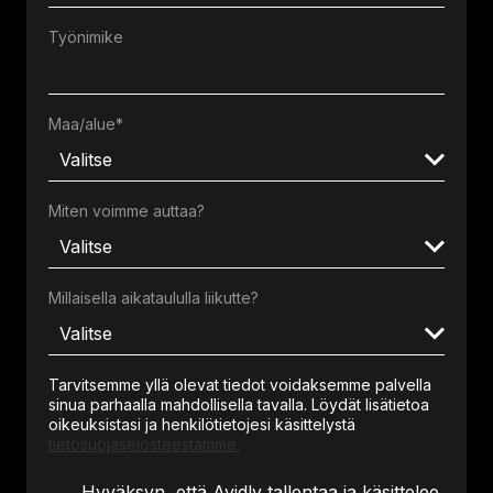
Työnimike
Maa/alue
*
Miten voimme auttaa?
Millaisella aikataululla liikutte?
Tarvitsemme yllä olevat tiedot voidaksemme palvella
sinua parhaalla mahdollisella tavalla. Löydät lisätietoa
oikeuksistasi ja henkilötietojesi käsittelystä
tietosuojaselosteestamme.
Hyväksyn, että Avidly tallentaa ja käsittelee