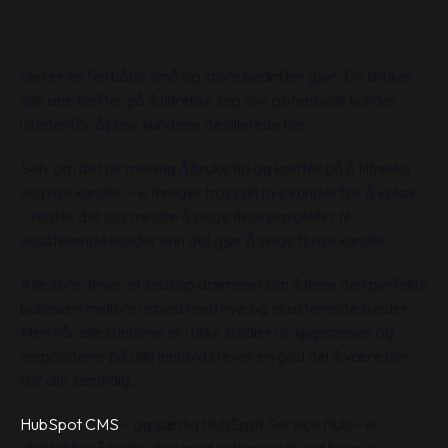
Det er en feil både små og store bedrifter gjør: De bruker
alle sine krefter på å tiltrekke seg nye potensielle kunder
istedenfor å pleie kundene de allerede har.
Selv om det gir mening å bruke tid og krefter på å tiltrekke
seg nye kunder – vi trenger tross alt nye kunder for å vokse
– koster det oss mindre å selge flere prosjekter til
eksisterende kunder enn det gjør å selge til nye kunder.
Alle som driver et selskap drømmer om å finne den perfekte
balansen mellom arbeid med nye og eksisterende kunder.
Men når alle kundene er i ulike stadier av kjøpsreisen og
responderer på ulikt innhold krever en god del å være der
for alle samtidig.
HubSpot CMS
– og særlig HubSpot Service Hub – er