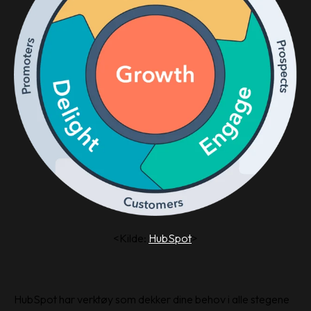
<Kilde:
HubSpot
>
HubSpot har verktøy som dekker dine behov i alle stegene