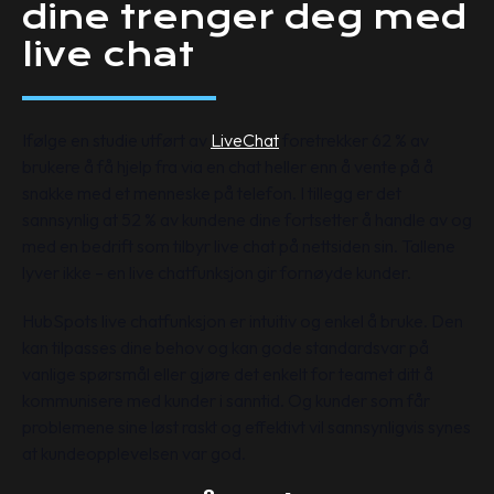
dine trenger deg med
live chat
Ifølge en studie utført av
LiveChat
foretrekker 62 % av
brukere å få hjelp fra via en chat heller enn å vente på å
snakke med et menneske på telefon. I tillegg er det
sannsynlig at 52 % av kundene dine fortsetter å handle av og
med en bedrift som tilbyr live chat på nettsiden sin. Tallene
lyver ikke – en live chatfunksjon gir fornøyde kunder.
HubSpots live chatfunksjon er intuitiv og enkel å bruke. Den
kan tilpasses dine behov og kan gode standardsvar på
vanlige spørsmål eller gjøre det enkelt for teamet ditt å
kommunisere med kunder i sanntid. Og kunder som får
problemene sine løst raskt og effektivt vil sannsynligvis synes
at kundeopplevelsen var god.