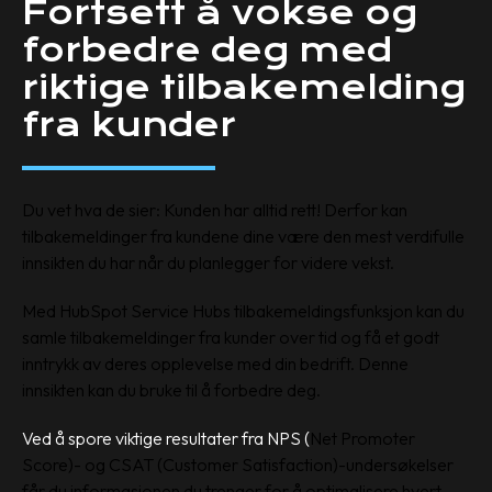
Fortsett å vokse og
forbedre deg med
riktige tilbakemelding
fra kunder
Du vet hva de sier: Kunden har alltid rett! Derfor kan
tilbakemeldinger fra kundene dine være den mest verdifulle
innsikten du har når du planlegger for videre vekst.
Med HubSpot Service Hubs tilbakemeldingsfunksjon kan du
samle tilbakemeldinger fra kunder over tid og få et godt
inntrykk av deres opplevelse med din bedrift. Denne
innsikten kan du bruke til å forbedre deg.
Ved å spore viktige resultater fra NPS (
Net Promoter
Score)- og CSAT (Customer Satisfaction)-undersøkelser
får du informasjonen du trenger for å optimalisere hvert