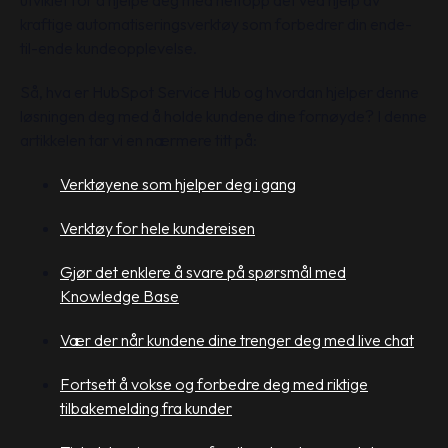
utviklet for å hjelpe deg med nettopp det ved hjelp av
kraftige automatiseringsverktøy som forbedrer din ende-
til-ende kundeopplevelse.
Så, hva er HubSpot Service Hub og hvordan hjelper denne
løsningen deg med å holde kundene dine fornøyde? I denne
artikkelen tar vi en nærmere titt på:
Verktøyene som hjelper deg i gang
Verktøy for hele kundereisen
Gjør det enklere å svare på spørsmål med
Knowledge Base
Vær der når kundene dine trenger deg med live chat
Fortsett å vokse og forbedre deg med riktige
tilbakemelding fra kunder