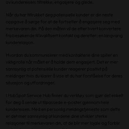
av kundereisen: tiltrekke, engasjere og glede.
Når du har tiltrukket deg potensielle kunder er din neste
oppgave å sørge for at de fortsetter å engasjere seg med
merkevaren din. På den måten vil de etter hvert konvertere
fra besøkende til kvalifisert kontakt og deretter: en langvarig
kunderelasjon.
Hvordan du kommuniserer med kontaktene dine spiller en
viktig rolle når målet er å holde dem engasjert. Det er mer
sannsynlig at potensielle kunder reagerer positivt på
meldinger hvis du klarer å vise at du har forståelse for deres
situasjon og utfordringer.
I HubSpot Service Hub finner du verktøy som gjør det enkelt
for deg å sende ut tilpassede e-poster gjennom hele
kundereisen. Med en personlig meldingstjeneste som dette
er det mer sannsynlig at kundene dine utvikler sterke
relasjoner til merkevaren din, at de blir mer lojale og forblir