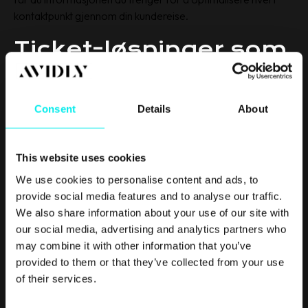
kontaktpunkt gjennom din kundereise.
Ticket-løsninger som
forsikrer kunden om
at dere er på saken
Consent
Details
About
Når du håndterer eventuelle problemer som kan oppstå er
This website uses cookies
det helt avgjørende at du kan gi riktig hjelp så raskt og
We use cookies to personalise content and ads, to
effektivt som mulig. En strømlinjeformet og enkelt
provide social media features and to analyse our traffic.
klagebehandlingsprosess er den beste måten å oppnå dette
We also share information about your use of our site with
på – og HubSpot har denne funksjonen innebygget.
our social media, advertising and analytics partners who
Service Hubs ticket-løsning gir mange fordeler for ditt team
may combine it with other information that you’ve
og for dine kunder
provided to them or that they’ve collected from your use
of their services.
Kunder tar opp problemer og blir hørt