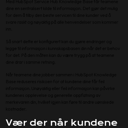
Med HubSpot Service Hub Knowledge Base får teamene
dine en sentralisert kilde til informasjon. Det gjør det mulig
for dem å tilby den beste servicen til dine kunder ved å
svare raskt og nøyaktig på alle henvendelser som kommer
inn.
Så snart dette er konfigurert kan du gjøre endringer og
legge til informasjon i kunnskapsbasen din når det er behov
for det. På den måten kan du være trygg på at teamene
dine drar i samme retning.
Når teamene dine jobber sammen i HubSpot Knowledge
Base reduseres risikoen for at kundene dine får feil
informasjon. Unøyaktig eller feil informasjon kan påvirke
kundenes opplevelse og generelle oppfatning av
merkevaren din, hvilket igjen kan føre til andre uønskede
kostnader.
Vær der når kundene