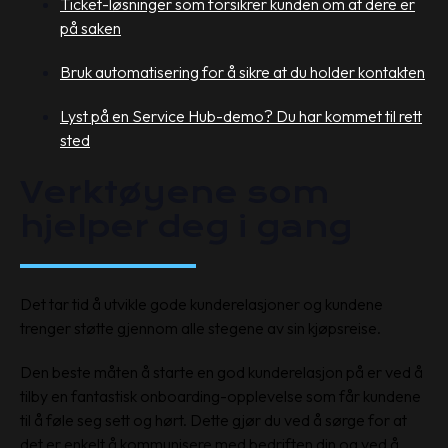
Ticket-løsninger som forsikrer kunden om at dere er
på saken
Bruk automatisering for å sikre at du holder kontakten
Lyst på en Service Hub-demo? Du har kommet til rett
sted
Verktøyene som
hjelper deg i gang
Det tar tid å utvikle gode kunderelasjoner og kundene
trenger støtte gjennom alle stegene av sin kjøpsreise.
Den beste måten å starte en god kunderelasjon på er ved å
tilby en fantastisk onboarding-opplevelse som får kundene
til å føle seg sett og hørt. Dette gjør du ved å sørge for at
det er enkelt å kommunisere med bedriften din og ved å