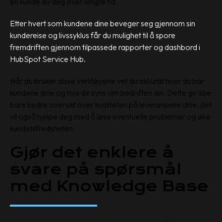
en kunde av deg over lengre tid.
Etter hvert som kundene dine beveger seg gjennom sin
kundereise og livssyklus får du mulighet til å spore
fremdriften gjennom tilpassede rapporter og dashbord i
HubSpot Service Hub.
Når du bruker disse verktøyene vet du akkurat hvor du har
kundene dine og hva de syns om bedriften din. Dette gir ikke
bare bedre oversikt over kvaliteten på leveransene dine, det
vil også hjelpe deg med å løse eventuelle problemer og øke
kundetilfredsheten.
Gjør det enklere å
svare på spørsmål
med Knowledge Base