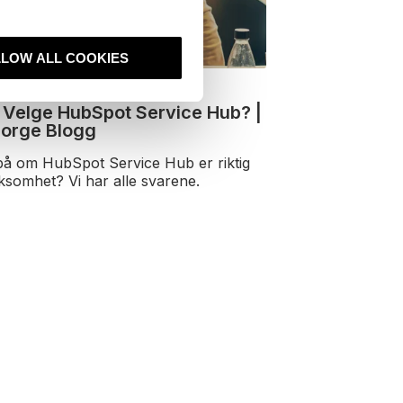
LLOW ALL COOKIES
xperience
,
CMS Hub
,
Service Hub
 Velge HubSpot Service Hub? |
Norge Blogg
på om HubSpot Service Hub er riktig
rksomhet? Vi har alle svarene.