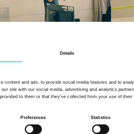
HubSpot
Integrasjon
den sels
Hva er en teknisk strategi, og hvorfor
er den viktig for virksomheten din?
Details
Den 6. ma
de lanser
Hva er en teknisk strategi, og hvordan kan den
styrke din virksomhet? Les om fordelen.
Les mer
e content and ads, to provide social media features and to analy
Les mer
 our site with our social media, advertising and analytics partn
 provided to them or that they’ve collected from your use of their
Preferences
Statistics