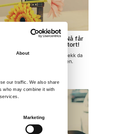
 lanserte ChatSpot AI. Nå får
kap av GPT-4 - det er stort!
About
rs 2023 gjorde HubSpot sitt trekk da
te ChatSpot. Bare en måned sen.
se our traffic. We also share
ers who may combine it with
 services.
Marketing