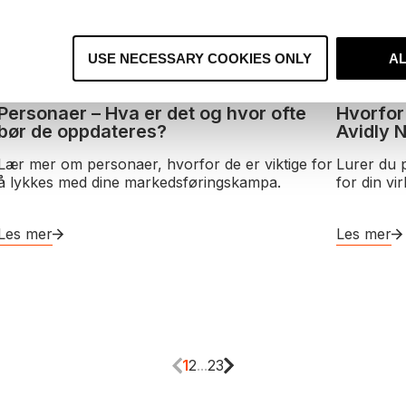
USE NECESSARY COOKIES ONLY
A
Inbound Marketing
Customer E
Personaer – Hva er det og hvor ofte
Hvorfor
bør de oppdateres?
Avidly 
Lær mer om personaer, hvorfor de er viktige for
Lurer du 
å lykkes med dine markedsføringskampa.
for din vi
Les mer
Les mer
1
2
...
23