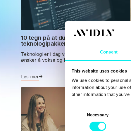
10 tegn på at du trenger å modernisere
teknologipakken din
Consent
Teknologi er i dag viktig for alle bedrifter som
ønsker å vokse og holde seg konkurra.
This website uses cookies
Les mer
We use cookies to personalis
information about your use of
other information that you’ve
C
Necessary
o
n
s