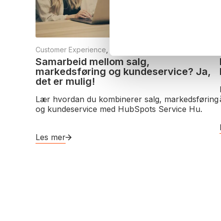
e
n
t
S
Customer Experience
,
CMS Hub
,
Service Hub
e
Samarbeid mellom salg,
l
markedsføring og kundeservice? Ja,
e
det er mulig!
c
Lær hvordan du kombinerer salg, markedsføring
t
og kundeservice med HubSpots Service Hu.
i
o
Les mer
n