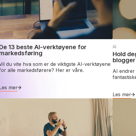
De 13 beste AI-verktøyene for
AI
markedsføring
Hold deg
blogger
Vil du vite hva som er de viktigste AI-verktøyene
for alle markedsførere? Her er våre.
AI endrer
fantastis
Les mer
Les mer