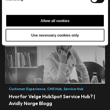
l
For oss som jobber med markedsføring er det viktig å
e
forstå og bruke personaer for å utvikle.
c
t
Read More
Allow all cookies
i
o
Use necessary cookies only
n
Customer Experience,
CMS Hub,
Service Hub
Hvorfor Velge HubSpot Service Hub? |
Avidly Norge Blogg