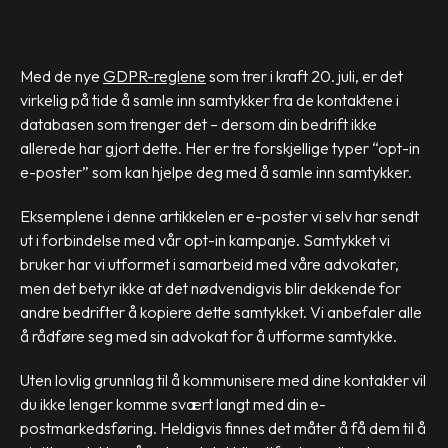
Med de nye
GDPR-reglene
som trer i kraft 20. juli, er det
virkelig på tide å samle inn samtykker fra de kontaktene i
databasen som trenger det – dersom din bedrift ikke
allerede har gjort dette. Her er tre forskjellige typer “opt-in
e-poster” som kan hjelpe deg med å samle inn samtykker.
Eksemplene i denne artikkelen er e-poster vi selv har sendt
ut i forbindelse med vår opt-in kampanje. Samtykket vi
bruker har vi utformet i samarbeid med våre advokater,
men det betyr ikke at det nødvendigvis blir dekkende for
andre bedrifter å kopiere dette samtykket. Vi anbefaler alle
å rådføre seg med sin advokat for å utforme samtykke.
Uten lovlig grunnlag til å kommunisere med dine kontakter vil
du ikke lenger komme svært langt med din e-
postmarkedsføring. Heldigvis finnes det måter å få dem til å