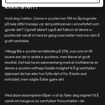
Hva med åpnings- og
klikkraten?
Hold deg i hatten: Denne e-posten har fått en åpningsrate
på hele 68%! Kanskje var det politimannen i emnefeltet som
gjorde det? Og helt sikkert også det faktum at denne e-
posten blir sendt ut med en gang noen laster ned noe uten å
gi sitt samtykke.
I tillegg fikk e-posten en klikkrate på 25%, noe som er litt
lavere enn de to andre e-postene, men likevel et godt
resultat. Det kan ha en sammenheng med at mottakerne av
denne e-posten nettopp hadde mulighet til å gi samtykke i
skjemaet da han eller hun fylte det ut for å laste ned
innholdet, men valgte å ikke gjøre det.
Med disse eksemplene håper vi at du føler deg inspirert til å
samle inn haugevis av samtykker fra kontakter i din