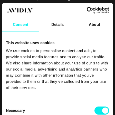
høydepunkt? Når du uten å tenke deg om analyserer
brukervennlighet, konverteringspunkter og bildebruk på
hver eneste nettside du besøker? Eller er det når du
uoppfordret sprer rundt deg med tips og triks for god
Consent
Details
About
markedsføring – selv om ingen egentlig har spurt om det?
This website uses cookies
Se om du kjenner deg igjen i noen av disse morsomme
We use cookies to personalise content and ads, to
påstandene om markedsførere.
provide social media features and to analyse our traffic.
We also share information about your use of our site with
(2) 11 steder du kan
our social media, advertising and analytics partners who
hente (fine) gratis bilder
may combine it with other information that you’ve
til bloggen
provided to them or that they’ve collected from your use
of their services.
C
Necessary
o