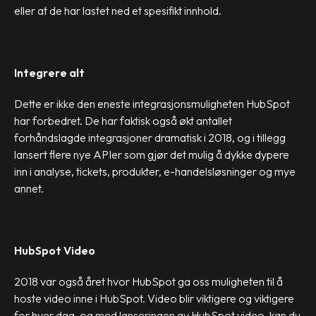
eller at de har lastet ned et spesifikt innhold.
Integrere alt
Dette er ikke den eneste integrasjonsmuligheten HubSpot
har forbedret. De har faktisk også økt antallet
forhåndslagde integrasjoner dramatisk i 2018, og i tillegg
lansert flere nye APIer som gjør det mulig å dykke dypere
inn i analyse, tickets, produkter, e-handelsløsninger og mye
annet.
HubSpot Video
2018 var også året hvor HubSpot ga oss muligheten til å
hoste video inne i HubSpot. Video blir viktigere og viktigere
for hver dag, og med lanseringen av HubSpot video, kan du