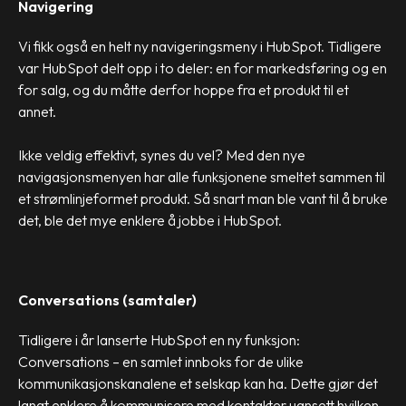
Navigering
Vi fikk også en helt ny navigeringsmeny i HubSpot. Tidligere
var HubSpot delt opp i to deler: en for markedsføring og en
for salg, og du måtte derfor hoppe fra et produkt til et
annet.
Ikke veldig effektivt, synes du vel? Med den nye
navigasjonsmenyen har alle funksjonene smeltet sammen til
et strømlinjeformet produkt. Så snart man ble vant til å bruke
det, ble det mye enklere å jobbe i HubSpot.
Conversations (samtaler)
Tidligere i år lanserte HubSpot en ny funksjon:
Conversations – en samlet innboks for de ulike
kommunikasjonskanalene et selskap kan ha. Dette gjør det
langt enklere å kommunisere med kontakter uansett hvilken