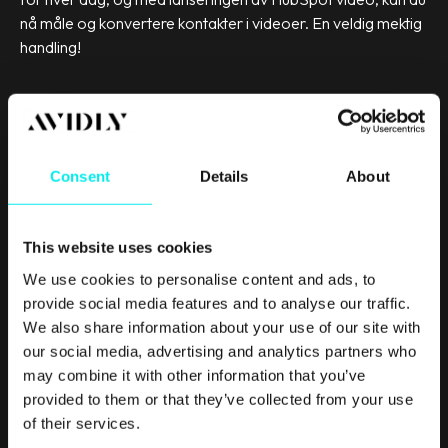
nå måle og konvertere kontakter i videoer. En veldig mektig
handling!
Frittstående CMS
Consent
Details
About
Sist, men ikke minst synes jeg det er verdt å nevne at
HubSpots CMS ble lansert som et frittstående CMS for et
par måneder siden. Nå er det dermed mulig å hoste din
This website uses cookies
egen nettside i HubSpot uten å måtte kjøpe Marketing
Automation suite.
We use cookies to personalise content and ads, to
provide social media features and to analyse our traffic.
We also share information about your use of our site with
our social media, advertising and analytics partners who
HubSpot blir én plattform
may combine it with other information that you’ve
provided to them or that they’ve collected from your use
Wooow – det var mye. 2018 har vært et veldig spennende
of their services.
år for kunder og brukere av HubSpot. Sett bort fra alle de