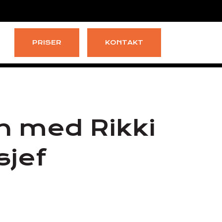
PRISER
KONTAKT
n med Rikki
jef