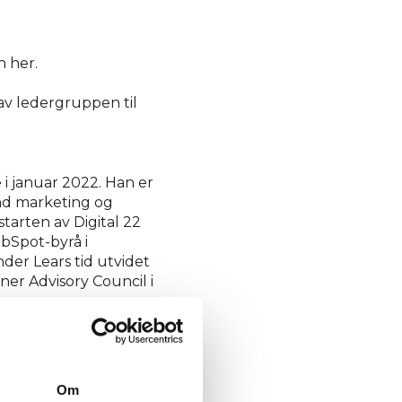
n her.
av ledergruppen til
 i januar 2022. Han er
und marketing og
tarten av Digital 22
ubSpot-byrå i
der Lears tid utvidet
er Advisory Council i
llykket bedrift i det
erfaringene fra denne
Om
r Jesse Maula, CEO i