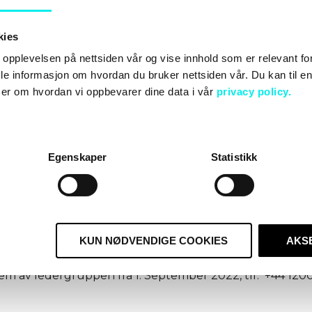
kies
opplevelsen på nettsiden vår og vise innhold som er relevant for
inn i en rolle som gir muligheten til å jobbe med veksten ti
erfaring med å stadig utvikle et HubSpot-byrå og min lid
le informasjon om hvordan du bruker nettsiden vår. Du kan til enh
 denne stillingen passer meg perfekt. Som leder innen
er om hvordan vi oppbevarer dine data i vår
privacy policy.
r jeg frem til å vise frem det beste av hva Avidly kan til
r han.
Egenskaper
Statistikk
retningsstudier fra Sheffield Hallam University samt ette
ring og ledelse.
, vennligst kontakt:
KUN NØDVENDIGE COOKIES
AKS
. +358 40 548 0248
em av ledergruppen fra 1. September 2022, tlf. +44 120