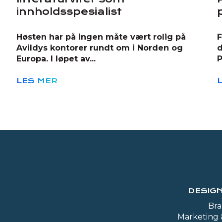
innholdsspesialist
Høsten har på ingen måte vært rolig på
F
Avildys kontorer rundt om i Norden og
d
Europa. I løpet av...
P
LES MER
DESIGN
Bra
Marketing 