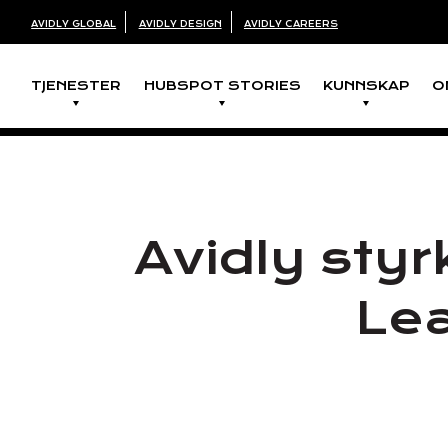
AVIDLY GLOBAL
AVIDLY DESIGN
AVIDLY CAREERS
TJENESTER
HUBSPOT STORIES
KUNNSKAP
O
Avidly sty
Le