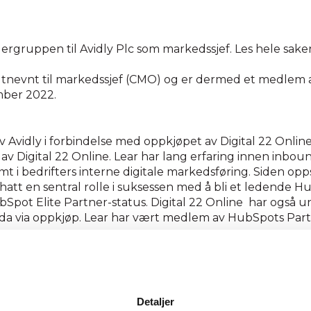
ledergruppen til Avidly Plc som markedssjef. Les hele sake
er utnevnt til markedssjef (CMO) og er dermed et medlem 
ember 2022.
av Avidly i forbindelse med oppkjøpet av Digital 22 Online
v Digital 22 Online. Lear har lang erfaring innen inbo
 i bedrifters interne digitale markedsføring. Siden opps
 hatt en sentral rolle i suksessen med å bli et ledende H
Spot Elite Partner-status. Digital 22 Online har også un
da via oppkjøp. Lear har vært medlem av HubSpots Partn
ertelig velkommen til ledergruppen. Han har bygget en ve
tte britiske markedet, og jeg ser frem til å se hvordan 
Detaljer
 og utnyttes i Avidly og i våre kunders virksomheter, sie