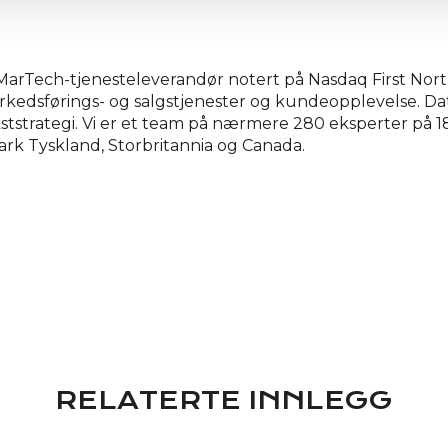
arTech-tjenesteleverandør notert på Nasdaq First North i 
arkedsførings- og salgstjenester og kundeopplevelse. Dat
tstrategi. Vi er et team på nærmere 280 eksperter på 18 
rk Tyskland, Storbritannia og Canada.
RELATERTE INNLEGG