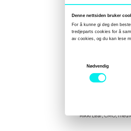
Avidly.
Denne nettsiden bruker coo
For å kunne gi deg den beste 
– Jeg er spent på å gå 
Lear. Jeg tror at min 
tredjeparts cookies for å sam
markedsføring gjør at
av cookies, og du kan lese m
kreative-landskapet se
nye kunder, fortsette
S
Nødvendig
a
Lear har en grad i for
m
Diplomas) i markedsfø
t
y
k
For mer informasjon
k
e
Jesse Maula, CEO, tlf
Rikki Lear, CMO, medl
v
a
l