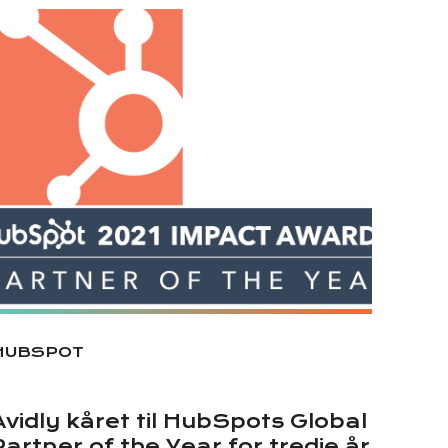
HUBSPOT
Avidly kåret til HubSpots Global
Partner of the Year for tredje år