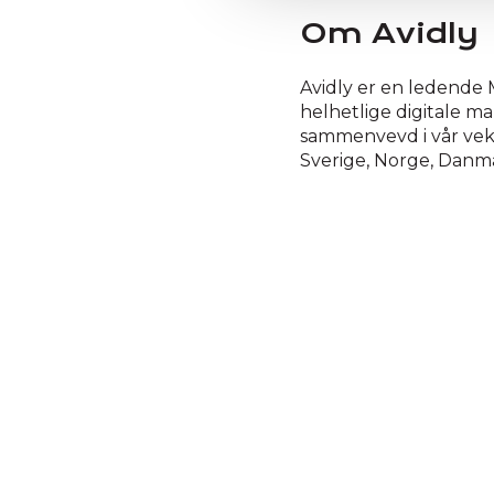
g
Om Avidly
Avidly er en ledende M
helhetlige digitale m
sammenvevd i vår veks
Sverige, Norge, Danma