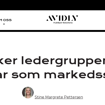
M OSS
rker ledergruppe
ar som markedss
Stine Margrete Pettersen