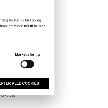
 deg bruker vi første- og
l Avidly, sier Rikki
enskap for
ver tid takke nei til bruken
 både HubSpot- og det
by og tiltrekke meg
Markedsføring
rutdanning (level 7
EPTER ALLE COOKIES
0 377019