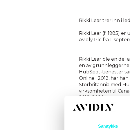
Rikki Lear trer inn i 
Rikki Lear (f. 1985) 
Avidly Plc fra 1. sept
Rikki Lear ble en del 
en av grunnleggerne a
HubSpot-tjenester samt
Online i 2012, har han
Storbritannia med Hub
virksomheten til Cana
2019–2020.
– Jeg ønsker Rikki hj
svært konkurranseutsa
Samtykke
prosessen kan skaleres