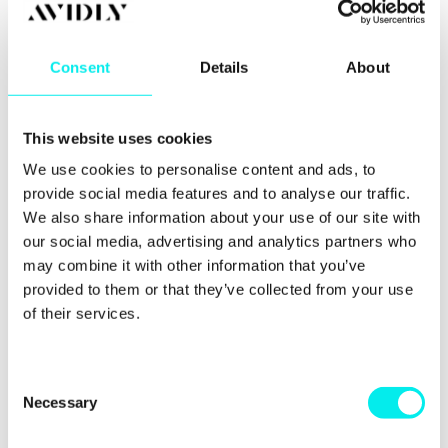
Sales
. I Sales Hub får försäljningsavdelningen
Hub
funktioner som; automatisering av
Consent
Details
About
försäljningsprocesser, rapportering, livechatt
med potentiella kunder, en mötesplanerare
och kraftfulla analysverktyg som gör teamet
This website uses cookies
mer effektivt.
We use cookies to personalise content and ads, to
Service
. I Service Hub får du inblick i
provide social media features and to analyse our traffic.
Hub
kundinteraktioner. Modulen går också
We also share information about your use of our site with
sömlöst samman med hela CRM:et och
our social media, advertising and analytics partners who
andra HubSpot-funktioner.
may combine it with other information that you’ve
provided to them or that they’ve collected from your use
Här kan du läsa mer om en av de senaste
uppdateringarna till HubSpot; Customer objects
.
of their services.
C
Necessary
o
n