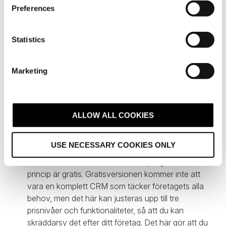
s
Preferences
e
n
t
Statistics
S
e
Marketing
l
e
Fördelar
c
t
ALLOW ALL COOKIES
Programvaran är byggd och utvecklad med målet
i
att sätta användaren först - alla tre modulerna är
o
intuitiva och användarvänliga.
USE NECESSARY COOKIES ONLY
n
En av de största fördelarna är att programvaran i
princip är gratis. Gratisversionen kommer inte att
vara en komplett CRM som täcker företagets alla
behov, men det här kan justeras upp till tre
prisnivåer och funktionaliteter, så att du kan
skräddarsy det efter ditt företag. Det här gör att du