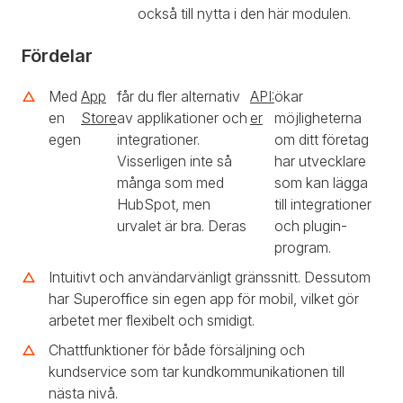
också till nytta i den här modulen.
Fördelar
Med
App
får du fler alternativ
API:
ökar
en
Store
av applikationer och
er
möjligheterna
egen
integrationer.
om ditt företag
Visserligen inte så
har utvecklare
många som med
som kan lägga
HubSpot, men
till integrationer
urvalet är bra. Deras
och plugin-
program.
Intuitivt och användarvänligt gränssnitt. Dessutom
har Superoffice sin egen app för mobil, vilket gör
arbetet mer flexibelt och smidigt.
Chattfunktioner för både försäljning och
kundservice som tar kundkommunikationen till
nästa nivå.