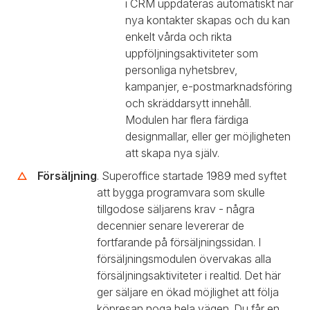
i CRM uppdateras automatiskt när
nya kontakter skapas och du kan
enkelt vårda och rikta
uppföljningsaktiviteter som
personliga nyhetsbrev,
kampanjer, e-postmarknadsföring
och skräddarsytt innehåll.
Modulen har flera färdiga
designmallar, eller ger möjligheten
att skapa nya själv.
Försäljning
. Superoffice startade 1989 med syftet
att bygga programvara som skulle
tillgodose säljarens krav - några
decennier senare levererar de
fortfarande på försäljningssidan. I
försäljningsmodulen övervakas alla
försäljningsaktiviteter i realtid. Det här
ger säljare en ökad möjlighet att följa
köpresan noga hela vägen. Du får en