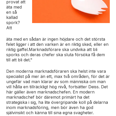
provat att
äta med
en så
kallad
spork?
Att
äta med en sådan är ingen höjdare och det största
felet ligger i att den varken är en riktig sked, eller en
riktig gaffel.
Marknadsförare ska undvika att bli
sporks och deras chefer ska sluta försöka få dem
till att bli det."
Den moderna marknadsföraren ska helst inte vara
specialist på mer än ett, max två områden, för det är
ungefär vad man klarar av som människa om man
vill hålla en tillräckligt hög nivå, fortsätter Deiss. Det
här gäller även marknadschefen. En modern
marknadschef bör däremot primärt ha det
strategiska i sig, ha lite övergripande koll på delarna
inom marknadsföring, men bör även ha god
självinsikt och känna till sina egna svagheter.