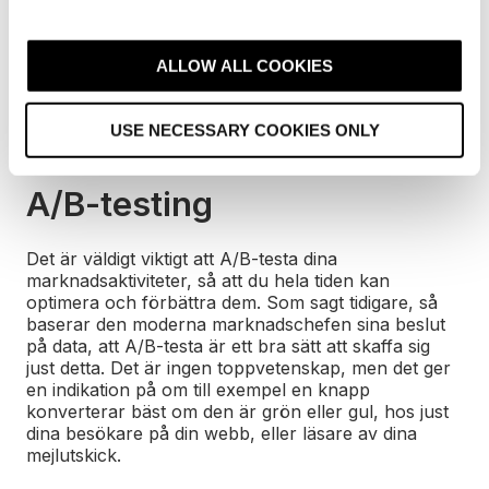
konverteringsvägar. Ut över ett gäng visuella
e
trollkonstnärer i teamet behövs det alltså folk med
c
stark kunskap om slutanvändaren, så att ni kan
t
ALLOW ALL COOKIES
designa funktioner och hela webbsidor, där dina
i
besökare kan få bästa hjälp med att hitta vad de
o
söker.
USE NECESSARY COOKIES ONLY
n
A/B-testing
Det är väldigt viktigt att A/B-testa dina
marknadsaktiviteter, så att du hela tiden kan
optimera och förbättra dem. Som sagt tidigare, så
baserar den moderna marknadschefen sina beslut
på data, att A/B-testa är ett bra sätt att skaffa sig
just detta. Det är ingen toppvetenskap, men det ger
en indikation på om till exempel en knapp
konverterar bäst om den är grön eller gul, hos just
dina besökare på din webb, eller läsare av dina
mejlutskick.