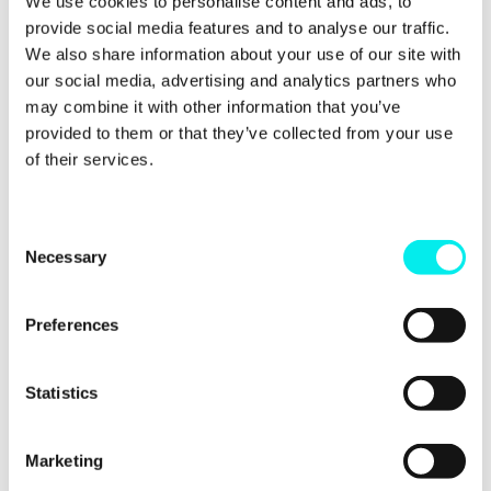
We use cookies to personalise content and ads, to
provide social media features and to analyse our traffic.
We also share information about your use of our site with
Sex färdigheter som
our social media, advertising and analytics partners who
kompletterar ditt
may combine it with other information that you’ve
provided to them or that they’ve collected from your use
marknadsteam
of their services.
Konverteringsoptimering
C
Necessary
o
Inom B2B är marknadsavdelningens viktigaste
n
uppgift att kunna
generera leads
. Men för att göra
s
det behöver du (indirekt) besitta förmågan att
Preferences
övertala besökarna på webbsidan till att utföra
e
nästa önskade handling. Kanske skriver de upp sig
n
för en demo, bokar ett möte, träffar dig på nästa
t
Statistics
mässa, eller laddar ner innehåll.
S
e
Någon på din marknadsavdelning bör alltså sitta
Marketing
l
inne på kunskap inom köpresor och