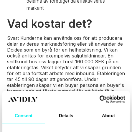
delarna av företaget då effektiviseras
markant!
Vad kostar det?
Svar: Kunderna kan använda oss för att producera
delar av deras marknadsföring eller så använder de
Doidea som en byrå för en helhetslösning. Vi kan
också anlitas för exempelvis säljutbildningar. En
snittkund hos oss lägger först 160 000 SEK på en
etableringsfas. Vilket betyder att vi skapar grunden
för ett bra fortsatt arbete med inbound. Etableringen
tar 45 till 90 dagar att genomföra. Under
etableringen skapar vi en buyer persona en buyer's
journey och ett första material för att börja få in
leads till vår kund.
Efter att vi genomfört en etablering brukar vi gå
vidare till ett löpande uppdrag med våra kunder och
Consent
Details
About
där kostar vi i genomsnitt 80 000 SEK i månaden för
en kund under 12 månaders tid. Här beror det också