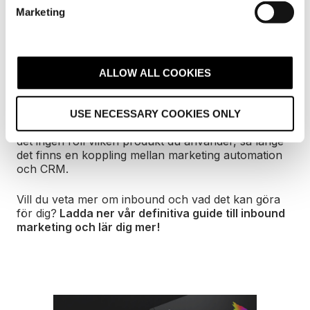
e
Marketing
l
e
c
Inbound marketing fungerar bäst på komplexa
t
affärer, ROI:n i metoden beror på din försäljning
ALLOW ALL COOKIES
som företag men du kan förvänta dig bra ROI. Våra
i
insatser börjar med att aligna sälj och marknad och
o
kostar 160 000 SEK för en etablering, och sedan
USE NECESSARY COOKIES ONLY
n
minst 50 000 SEK i månaden. Systemmässigt spelar
det ingen roll vilken produkt du använder, så länge
det finns en koppling mellan marketing automation
och CRM.
Vill du veta mer om inbound och vad det kan göra
för dig?
Ladda ner vår definitiva guide till inbound
marketing och lär dig mer!