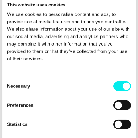
på vad kunden har anlitat oss till. Vissa kunder
This website uses cookies
behöver hjälp med content, andra behöver hjälp
med strategi. Men vi brukar säga att för att inbound
We use cookies to personalise content and ads, to
ska funka måste en kund lägga ungefär 40 000-50
provide social media features and to analyse our traffic.
000 SEK i månaden på inbound.
We also share information about your use of our site with
our social media, advertising and analytics partners who
may combine it with other information that you’ve
Spelar det roll vilka
provided to them or that they’ve collected from your use
system vi har?
of their services.
Svar: Både ja och nej. Om du har uppsatta system
C
som täcker funktionalitet när det kommer till
Necessary
o
marketing automation och CRM så spelar det ingen
n
roll vilka system du har. Däremot om du har en för
enkel plattform kan det vara så att du inte kan
s
Preferences
utnyttja inbound till fullo. För att inbound ska
e
fungera behöver du ett CRM som du kan koppla till
n
marketing automation, men där spelar det ingen roll
t
Statistics
vilka system du använder.
S