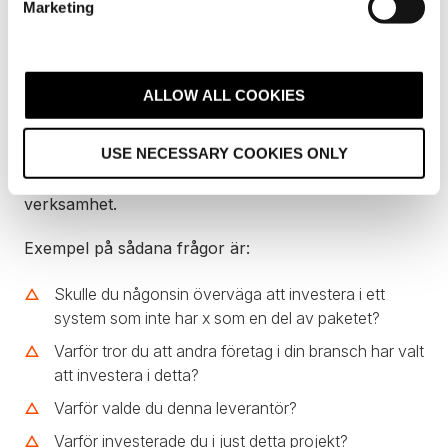
Marketing
l
En Stanford-studie visar att dessa typer av frågor,
som kallas "
Elaboration questions" i denna studie
e
gör det möjligt att förstå en persons perspektiv i ett
c
större sammanhang.
t
ALLOW ALL COOKIES
i
Dessa frågor är riktigt bra i försäljningsprocessen
o
eftersom de bygger förtroende och får kunden lita
USE NECESSARY COOKIES ONLY
n
på de råd säljaren ger med eftersom hen får dem att
tänka på hur sakerna fungerar internt i deras
verksamhet.
Exempel på sådana frågor är:
Skulle du någonsin överväga att investera i ett
system som inte har x som en del av paketet?
Varför tror du att andra företag i din bransch har valt
att investera i detta?
Varför valde du denna leverantör?
Varför investerade du i just detta projekt?