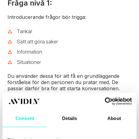
Fråga nivå 1:
Introducerande frågor bör trigga:
Tankar
Sätt att göra saker
Information
Situationer
Du använder dessa för att få en grundläggande
förståelse för den personen du pratar med. De
passar därför bra för att starta konversationen.
Det här är exempel på frågor som de flesta säljare
redan frågar:
Consent
Details
About
När tänker du använda det nya systemet?
Hur stor är er marknadsandel?