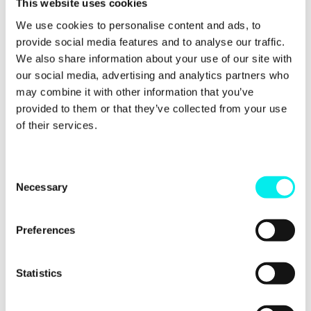
This website uses cookies
Hur gör ni när ni ska välja nya leverantörer?
We use cookies to personalise content and ads, to
Vad är er budget?
provide social media features and to analyse our traffic.
Vem fattar detta beslut?
We also share information about your use of our site with
our social media, advertising and analytics partners who
Men tyvärr stannar många säljare här. Frågorna
may combine it with other information that you’ve
ovan driver inte konversationen vidare, eller låter
provided to them or that they’ve collected from your use
säljaren i större utsträckning utforska kundens
of their services.
behov.
C
Fråga nivå 2:
Necessary
o
n
De riktiga bra säljarna ställer frågorna på nivå 2 för
s
att ta samtalet ett steg längre. Det här är ofta frågor
Preferences
som ber prospektet att:
e
n
Utvärdera
t
Statistics
S
Förklara
e