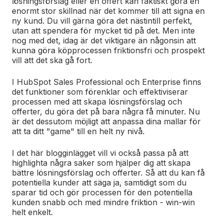
lösningsförslag eller en offert kan faktiskt göra en
enormt stor skillnad när det kommer till att signa en
ny kund. Du vill gärna göra det nästintill perfekt,
utan att spendera för mycket tid på det. Men inte
nog med det, idag är det viktigare än någonsin att
kunna göra köpprocessen friktionsfri och prospekt
vill att det ska gå fort.
I HubSpot Sales Professional och Enterprise finns
det funktioner som förenklar och effektiviserar
processen med att skapa lösningsförslag och
offerter, du göra det på bara några få minuter. Nu
är det dessutom möjligt att anpassa dina mallar för
att ta ditt "game" till en helt ny nivå.
I det här blogginlägget vill vi också passa på att
highlighta några saker som hjälper dig att skapa
bättre lösningsförslag och offerter. Så att du kan få
potentiella kunder att säga ja, samtidigt som du
sparar tid och gör processen för den potentiella
kunden snabb och med mindre friktion - win-win
helt enkelt.