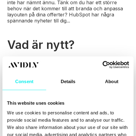
inte har nämnt ännu. Tänk om du har ett större
behov när det kommer till att branda och anpassa
layouten på dina offerter? HubSpot har några
spännande nyheter till dig...
Vad är nytt?
Under Inbound 2020 presenterade HubSpot flera
nya produktuppdateringar och i år var många av
dem kring HubSpots säljverktyg. En av dessa var
uppdateringarna som tar quotes-verktyget till en
Consent
Details
About
helt annat nivå än tidigare. Fram till nyligen var
HubSpot-användare begränsade till att bara kunna
anpassa färger och loggor i sina offerter. Men nu,
genom att HubSpot tar in funktioner från CMS:et
This website uses cookies
och Design Manager, kan du skapa stilrena och
We use cookies to personalise content and ads, to
professionella offerter genom att anpassa dina
provide social media features and to analyse our traffic.
mallar - för att de bättre ska passa ditt varumärke
och dina tjänster eller produkter.
We also share information about your use of our site with
our social media, advertising and analytics partners who