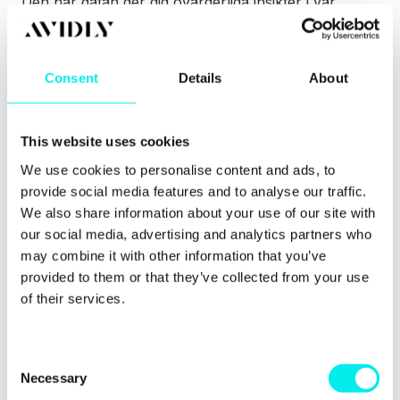
Den här datan ger dig ovärderliga insikter i var
förändringar måste göras för att förbättra resultaten
samtidigt som kostnaderna hålls nere.
Nyttja det bästa med e-
Consent
Details
About
postmarknadsföring
This website uses cookies
Med segmentering och A/B-testning kan du
förbättra dina e-postkampanjer och maximera
We use cookies to personalise content and ads, to
effekten av dem. Segmentering innebär att du delar
provide social media features and to analyse our traffic.
upp dina kontakter i mindre grupper utifrån deras
We also share information about your use of our site with
beteende eller andra kriterier.
our social media, advertising and analytics partners who
A/B-testning innebär att du jämför två versioner av
may combine it with other information that you’ve
en e-postkampanj med små variationer för att
provided to them or that they’ve collected from your use
avgöra vilken som fungerar bäst. Det är ett utmärkt
of their services.
sätt för att testa olika idéer och se vad som faller i
god jord hos din målgrupp.
De här strategierna i kombination hjälper dig att
C
skapa effektiva och engagerande e-
Necessary
o
postkampanjer. Börja med att segmentera dina