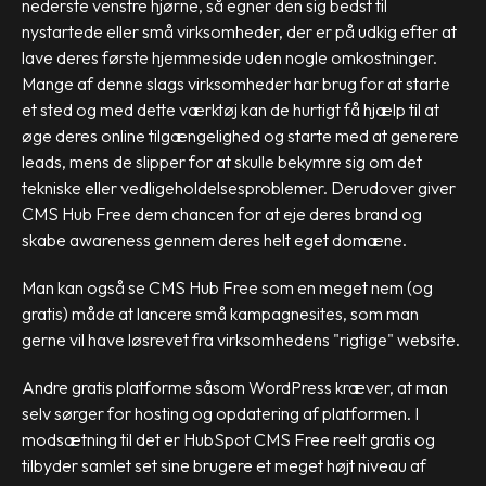
nederste venstre hjørne, så egner den sig bedst til
nystartede eller små virksomheder, der er på udkig efter at
lave deres første hjemmeside uden nogle omkostninger.
Mange af denne slags virksomheder har brug for at starte
et sted og med dette værktøj kan de hurtigt få hjælp til at
øge deres online tilgængelighed og starte med at generere
leads, mens de slipper for at skulle bekymre sig om det
tekniske eller vedligeholdelsesproblemer. Derudover giver
CMS Hub Free dem chancen for at eje deres brand og
skabe awareness gennem deres helt eget domæne.
Man kan også se CMS Hub Free som en meget nem (og
gratis) måde at lancere små kampagnesites, som man
gerne vil have løsrevet fra virksomhedens "rigtige" website.
Andre gratis platforme såsom WordPress kræver, at man
selv sørger for hosting og opdatering af platformen. I
modsætning til det er HubSpot CMS Free reelt gratis og
tilbyder samlet set sine brugere et meget højt niveau af