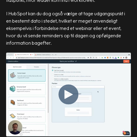
I HubSpot kan du dog også vælge at tage udgangspunkt i
en bestemt dato i stedet, hvilket er meget anvendeligt
eksempelvis i forbindelse med et webinar eller et event,
hvor du vil sende reminders op til dagen og opfølgende
information bagefter.