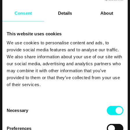
dvs. gøre dem til “contact owner”. For at undgå at få skabt
et vedligeholdelsesmonster, er det dog vigtigt, at du ikke
Consent
Details
About
gør det fra en række forskellige workflows, men
konsoliderer det i ét såkaldt assignment workflow.
This website uses cookies
We use cookies to personalise content and ads, to
provide social media features and to analyse our traffic.
We also share information about your use of our site with
our social media, advertising and analytics partners who
may combine it with other information that you’ve
provided to them or that they’ve collected from your use
of their services.
C
Necessary
o
#4 Følg op med
n
information på rette
s
Preferences