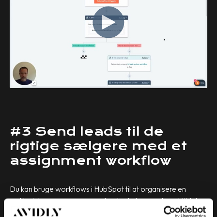
#3 Send leads til de
rigtige sælgere med et
assignment workflow
Du kan bruge workflows i HubSpot til at organisere en
række interne opgaver, og et oplagt eksempel er at tildele
leads til bestemte sælgere, når de skal tage kontakt til dem,