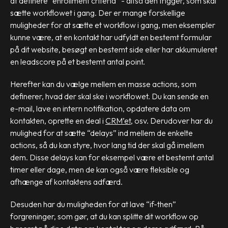
at definere “enrollment criteria” - altså den trigger, som skal
sætte workflowet i gang. Der er mange forskellige
muligheder for at sætte et workflow i gang, men eksempler
kunne være, at en kontakt har udfyldt en bestemt formular
på dit website, besøgt en bestemt side eller har akkumuleret
en leadscore på et bestemt antal point.
Herefter kan du vælge mellem en masse actions, som
definerer, hvad der skal ske i workflowet. Du kan sende en
e-mail, lave en intern notifikation, opdatere data om
kontakten, oprette en deal i
CRM’et
, osv. Derudover har du
mulighed for at sætte “delays” ind mellem de enkelte
actions, så du kan styre, hvor lang tid der skal gå imellem
dem. Disse delays kan for eksempel være et bestemt antal
timer eller dage, men de kan også være fleksible og
afhænge af kontaktens adfærd.
Desuden har du muligheden for at lave “if-then”
forgreninger, som gør, at du kan splitte dit workflow op