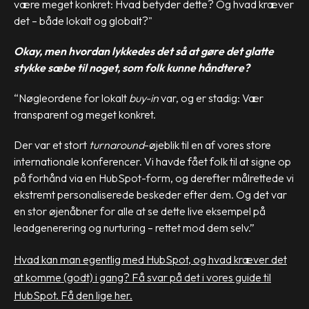
være meget konkret: Hvad betyder dette? Og hvad kræver
det – både lokalt og globalt?"
Okay, men hvordan lykkedes det så at gøre det glatte
stykke sæbe til noget, som folk kunne håndtere?
“Nøgleordene for lokalt
buy-in
var, og er stadig: Vær
transparent og meget konkret.
Der var et stort
turnaround
-øjeblik til en af vores store
internationale konferencer. Vi havde fået folk til at signe op
på forhånd via en HubSpot-form, og derefter målrettede vi
ekstremt personaliserede beskeder efter dem. Og det var
en stor øjenåbner for alle at se dette live eksempel på
leadgenerering og nurturing – rettet mod dem selv.”
Hvad kan man egentlig med HubSpot, og hvad kræver det
at komme (godt) i gang? Få svar på det i vores guide til
HubSpot. Få den lige her.