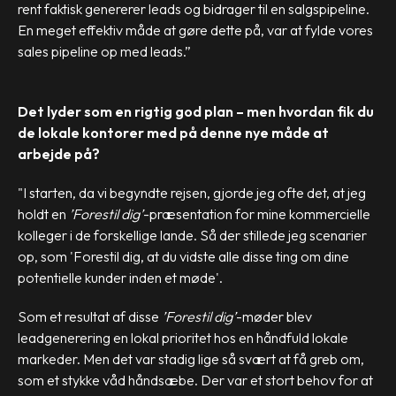
rent faktisk genererer leads og bidrager til en salgspipeline.
En meget effektiv måde at gøre dette på, var at fylde vores
sales pipeline op med leads.”
Det lyder som en rigtig god plan – men hvordan fik du
de lokale kontorer med på denne nye måde at
arbejde på?
"I starten, da vi begyndte rejsen, gjorde jeg ofte det, at jeg
holdt en
’Forestil dig’
-præsentation for mine kommercielle
kolleger i de forskellige lande. Så der stillede jeg scenarier
op, som 'Forestil dig, at du vidste alle disse ting om dine
potentielle kunder inden et møde'.
Som et resultat af disse
’Forestil dig’
-møder blev
leadgenerering en lokal prioritet hos en håndfuld lokale
markeder. Men det var stadig lige så svært at få greb om,
som et stykke våd håndsæbe. Der var et stort behov for at