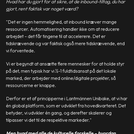
Hvad har du gjort for at sikre, at de inbound-tiltag, du har
gjort, rent faktisk var noget værd?
"Det er ingen hemmelighed, at inbound kræver mange
ressourcer. Automatisering handler ikke om at reducere
arbejdet – det får tingene til at accelerere. Det er
tidskrævende og var faktisk også mere tidskrævende, end
vi forventede.
Vi er begyndt at ansætte flere mennesker for at holde styr
på det, men typisk har vi ½-1 fuldtidsansat på det lokale
marked, der arbejder med online/digitale projekter, så
ressourcerne er knappe.
Derfor er et af principperne i Lantmännen Unibake, at vi har
én global platform, som er udviklet fra hovedkvarteret. Det
betyder, vi udvikler én gang, og derefter skalerer og
tilpasser vi det til de respektive markeder."
Men hvad med alle de kulturelle forskelle – hvordan