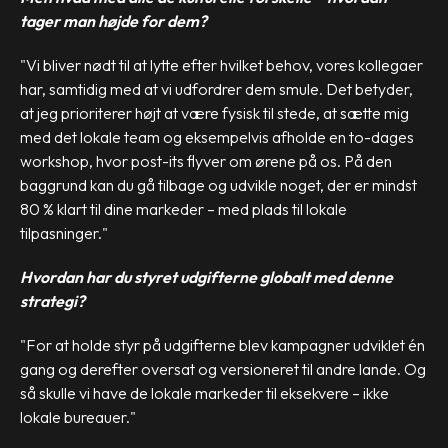
tager man højde for dem?
"Vi bliver nødt til at lytte efter hvilket behov, vores kollegaer
har, samtidig med at vi udfordrer dem smule. Det betyder,
at jeg prioriterer højt at være fysisk til stede, at sætte mig
med det lokale team og eksempelvis afholde en to-dages
workshop, hvor post-its flyver om ørene på os. På den
baggrund kan du gå tilbage og udvikle noget, der er mindst
80 % klart til dine markeder – med plads til lokale
tilpasninger."
Hvordan har du styret udgifterne globalt med denne
strategi?
"For at holde styr på udgifterne blev kampagner udviklet én
gang og derefter oversat og versioneret til andre lande. Og
så skulle vi have de lokale markeder til eksekvere – ikke
lokale bureauer."