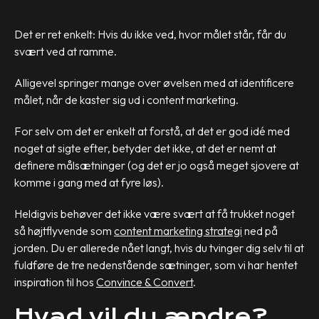
Det er ret enkelt: Hvis du ikke ved, hvor målet står, får du
svært ved at ramme.
Alligevel springer mange over øvelsen med at identificere
målet, når de kaster sig ud i content marketing.
For selv om det er enkelt at forstå, at det er god idé med
noget at sigte efter, betyder det ikke, at det er nemt at
definere målsætninger (og det er jo også meget sjovere at
komme i gang med at fyre løs).
Heldigvis behøver det ikke være svært at få trukket noget
så højtflyvende som
content marketing strategi
ned på
jorden. Du er allerede nået langt, hvis du tvinger dig selv til at
fuldføre de tre nedenstående sætninger, som vi har hentet
inspiration til hos
Convince & Convert
.
Hvad vil du ændre?