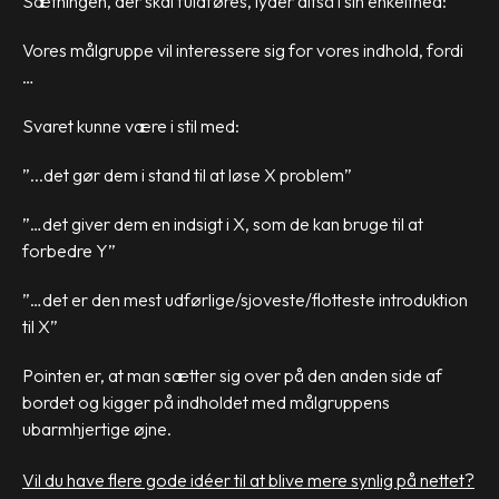
Sætningen, der skal fuldføres, lyder altså i sin enkelthed:
Vores målgruppe vil interessere sig for vores indhold, fordi
…
Svaret kunne være i stil med:
”...det gør dem i stand til at løse X problem”
”…det giver dem en indsigt i X, som de kan bruge til at
forbedre Y”
”…det er den mest udførlige/sjoveste/flotteste introduktion
til X”
Pointen er, at man sætter sig over på den anden side af
bordet og kigger på indholdet med målgruppens
ubarmhjertige øjne.
Vil du have flere gode idéer til at blive mere synlig på nettet?