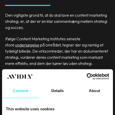
Den vigtigste grund til, at du skal lave en content marketing
strategi, er, at der er en klar sammenhæng mellem strategi
og succes.
Ifølge Content Marketing Institutes seneste
store
undersøgelse
på området, tegner der sig nemlig et
tydeligt billede. De virksomheder, der har en dokumenteret
strategi, vurderer deres content marketing som markant
mere effektiv, end dem der kører løs uden strategi.
Samtidig er det strategien og de definerede mål, du skal
støtte dig til, når indsatsen på et tidspunkt skal evalueres.
Hvis du ikke har fået defineret nogle mål på forhånd, er det
Consent
Details
About
svært at svare på, om din content marketing har virket. Og
kan du ikke svare på det, bliver det nok ganske vanskeligt at
retfærdiggøre, at du skal have budget til at fortsætte
This website uses cookies
arbejdet.