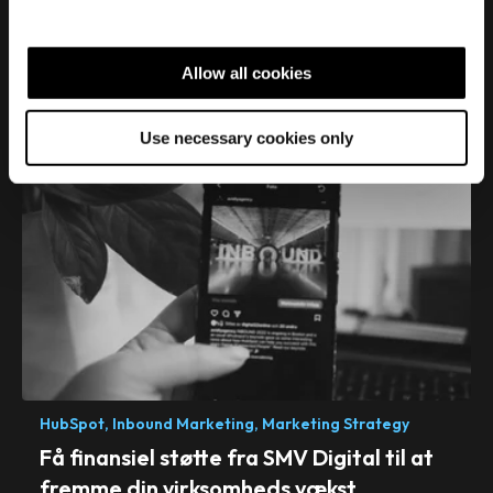
e
Real
Growth.
Real
c
Impact.
t
Allow all cookies
i
o
Use necessary cookies only
n
HubSpot,
Inbound Marketing,
Marketing Strategy
Få finansiel støtte fra SMV Digital til at
fremme din virksomheds vækst