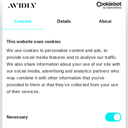
Marketing-Kampagne optimal auszurichten.
Consent
Details
About
Das Entwerfen einer Content-Strategie
Sobald Sie Ihre Ziel-Accounts definiert und Ihren
This website uses cookies
idealen Kunden vor Augen haben, geht es an das
We use cookies to personalise content and ads, to
Entwerfen einer Content-Strategie, deren Inhalte
provide social media features and to analyse our traffic.
gezielt auf die Bedürfnisse und den Kenntnisstand
We also share information about your use of our site with
des Adressaten abgestimmt sind. Denken Sie daran,
our social media, advertising and analytics partners who
dass nur relevante Informationen den Empfänger
may combine it with other information that you’ve
der Marketingbotschaft dazu bringen, mit Ihnen in
provided to them or that they’ve collected from your use
Kontakt zu treten.
of their services.
Die Zusammenarbeit des
C
Necessary
Marketingteams mit dem Vertrieb
o
n