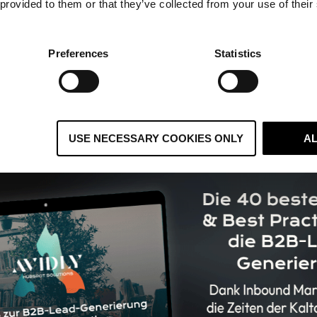
 provided to them or that they’ve collected from your use of their
umieren,
rt,
Preferences
Statistics
ung von Fragen,
nd bietet echten Mehrwert.
USE NECESSARY COOKIES ONLY
A