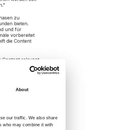
n.”
phasen zu
unden bieten.
ind und für
näle vorbereitet
ift die Content
hr Content relevant
le teilt. Das kann
on begeisterten
links zu Ihrer
.
About
n Mai auf der
r Content unter
se our traffic. We also share
ers who may combine it with