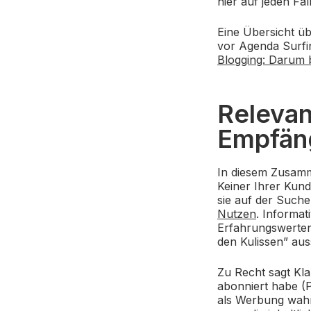
hier auf jeden Fal
Eine Übersicht ü
vor Agenda Surfin
Blogging: Darum 
Relevan
Empfän
In diesem Zusam
Keiner Ihrer Kun
sie auf der Such
Nutzen
. Informat
Erfahrungswerten,
den Kulissen” auss
Zu Recht sagt Kla
abonniert habe (P
als Werbung wahr 