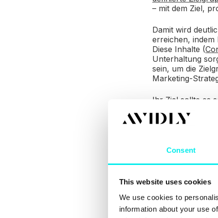
– mit dem Ziel, p
Damit wird deutl
erreichen, indem
Diese Inhalte (
Con
Unterhaltung sorg
sein, um die Ziel
Marketing-Strateg
Ihr Ziel sollte es
und so gut aufber
Mund-Propaganda s
Nutzern aus eigen
Webseite und sc
Consent
Eine Übersicht d
Karrierebibel seh
anderem…
This website uses cookies
We use cookies to personalis
auf die Bedürf
information about your use of
passend zum 