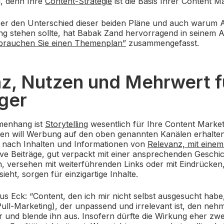
l, denn Ihre
Content-Strategie
ist die Basis Ihrer Content Ma
ber den Unterschied dieser beiden Pläne und auch warum 
g stehen sollte, hat Babak Zand hervorragend in seinem A
brauchen Sie einen Themenplan”
zusammengefasst.
z, Nutzen und Mehrwert f
ger
menhang ist
Storytelling
wesentlich für Ihre Content Marketi
den will Werbung auf den oben genannten Kanälen erhalten.
e nach Inhalten und Informationen von
Relevanz, mit eine
ive Beiträge, gut verpackt mit einer ansprechenden Geschic
 versehen mit weiterführenden Links oder mit Eindrücken, 
ieht, sorgen für einzigartige Inhalte.
us Eck: “Content, den ich mir nicht selbst ausgesucht habe,
ull-Marketing), der unpassend und irrelevant ist, den neh
und blende ihn aus. Insofern dürfte die Wirkung eher zweif