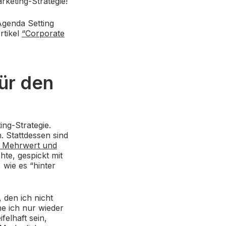
rketing-Strategie!
Agenda Setting
rtikel
“Corporate
ür den
ng-Strategie.
 Stattdessen sind
m Mehrwert und
hte, gespickt mit
wie es “hinter
 den ich nicht
me ich nur wieder
elhaft sein,