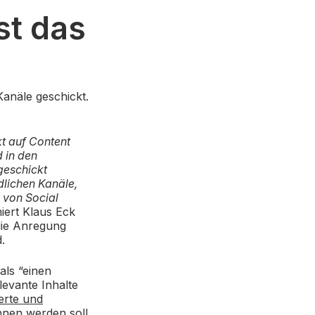
st das
anäle geschickt.
t auf Content
 in den
geschickt
dlichen Kanäle,
 von Social
niert Klaus Eck
die Anregung
.
als “einen
levante Inhalte
erte und
nnen werden soll