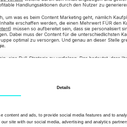
rofitable Handlungsaktionen durch den Nutzer zu generiere
ich, um was es beim Content Marketing geht, nämlich Kauf
 Inhalte erschaffen werden, die einen Mehrwert FÜR den K
tent
) müssen so aufbereitet sein, dass sie personalisiert s
en. Dabei muss der Content für die unterschiedlichsten Ka
gruppe optimal zu versorgen. Und genau an dieser Stelle gre
ie.
 sein, eine Pull-Strategie zu verfolgen. Das bedeutet, dass I
eitet ist, dass der Kunde diesen FREIWILLG über seine Kanä
ein, ein Teilen auf Facebook oder ein Blogbeitrag, der v
em Antrieb verfasst wird. Als Ergebnis generieren Sie Back
haffen
Vertrauen
, das wiederum auf Ihre Reputation einzahlt
Details
arüber, was genau
relevanten Content
ausmacht, hat Joche
r gut zusammengefasst. Seiner Meinung nach ist relevante
e content and ads, to provide social media features and to analy
nis- und Informationsstruktur der Zielgruppe ausgerichtet,
 our site with our social media, advertising and analytics partn
Unternehmen,