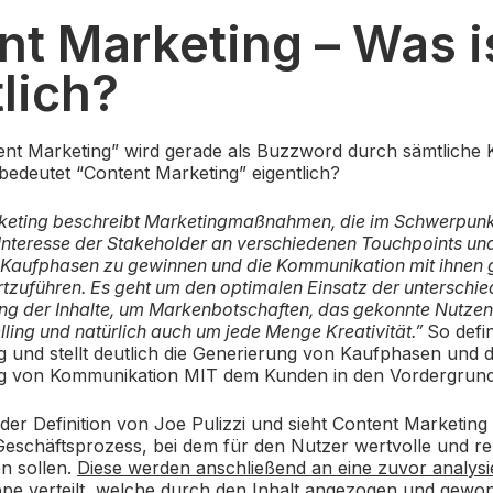
nt Marketing – Was i
lich?
ent Marketing” wird gerade als Buzzword durch sämtliche K
edeutet “Content Marketing” eigentlich?
keting beschreibt Marketingmaßnahmen, die im Schwerpunk
Interesse der Stakeholder an verschiedenen Touchpoints und
 Kaufphasen zu gewinnen und die Kommunikation mit ihnen 
tzuführen. Es geht um den optimalen Einsatz der unterschie
ng der Inhalte, um Markenbotschaften, das gekonnte Nutzen
lling und natürlich auch um jede Menge
Kreativität.”
So defi
g und stellt deutlich die Generierung von Kaufphasen und 
g von Kommunikation MIT dem Kunden in den Vordergrund
der Definition von Joe Pulizzi und sieht Content Marketing 
eschäftsprozess, bei dem für den Nutzer wertvolle und re
n sollen.
Diese werden anschließend an eine zuvor analysi
pe verteilt
, welche durch den Inhalt angezogen und gewo