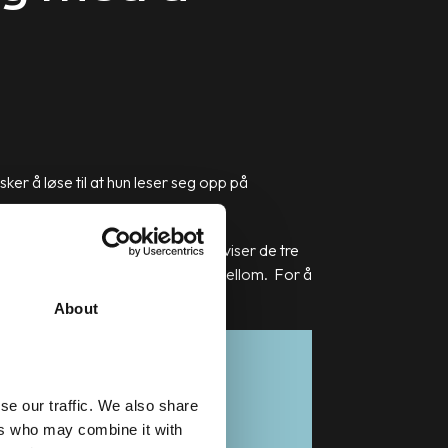
ker å løse til at hun leser seg opp på
itt en kunde. Salgssyklusen under viser de tre
ision stage – og alle stegene i mellom. For å
skapning for eksisterende kunder.
About
se our traffic. We also share
ers who may combine it with