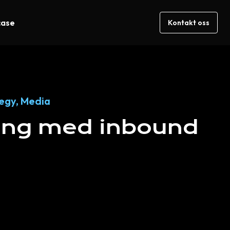
case
Kontakt oss
tegy
,
Media
ang
med
inbound