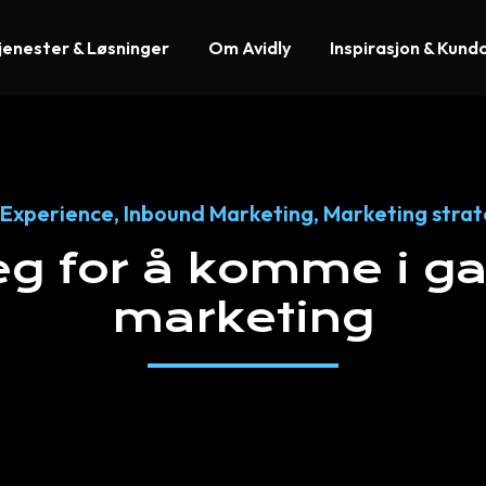
jenester & Løsninger
Om Avidly
Inspirasjon & Kund
Experience
,
Inbound Marketing
,
Marketing stra
eg
for
å
komme
i
g
marketing