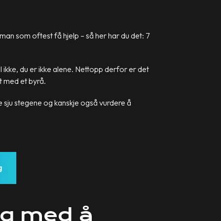
man som oftest få hjelp – så her har du det: 7
ikke, du er ikke alene. Nettopp derfor er det
t med et byrå.
se sju stegene og kanskje også vurdere å
eg med å