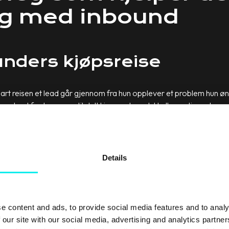
g med inbound
kunders kjøpsreise
klart reisen et lead går gjennom fra hun opplever et problem hun øns
e best for henne og til slutt kjøper et produkt eller en tjeneste.
re ulike steg som krever handlinger både før og etter leadet har bl
pet av kjøpsreisen: Awareness stage, Consideration stage og Dec
til alle disse stegene, både gjennom markedsføring, salg og verdi
Details
e content and ads, to provide social media features and to analy
 our site with our social media, advertising and analytics partn