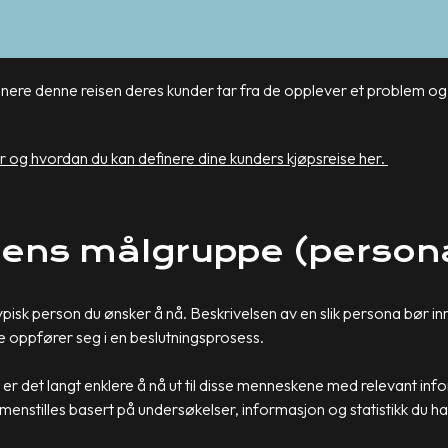
inere denne reisen deres kunder tar fra de opplever et problem og 
 og hvordan du kan definere dine kunders kjøpsreise her.
iftens målgruppe (perso
typisk person du ønsker å nå. Beskrivelsen av en slik persona bør 
e oppfører seg i en beslutningsprosess.
 det langt enklere å nå ut til disse menneskene med relevant in
nstilles basert på undersøkelser, informasjon og statistikk du ha