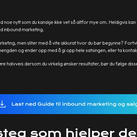
ed noe nytt som du kanskje ikke vet så altfor mye om. Heldigvis kan 
d inbound marketing.
eting, men sliter med å vite akkurat hvor du bør begynne? Fortvil 
ngden og ender opp med å gi opp hele satsingen, eller ta kontak
re halvveis dersom du virkelig ønsker resultater, bør du følge dis
 steg som hjelper d