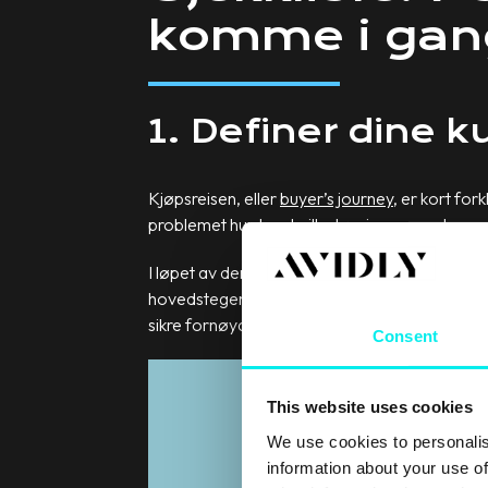
komme i gan
1. Definer dine 
Kjøpsreisen, eller
buyer’s journey
, er kort for
problemet hun har, hvilke løsninger som kan vær
I løpet av denne reisen går et lead gjennom fle
hovedstegene leadet beveger seg gjennom i lø
sikre fornøyde kunder må bedriften ta hensyn 
Consent
This website uses cookies
We use cookies to personalis
information about your use of