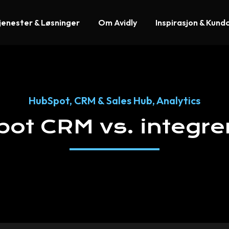
jenester & Løsninger
Om Avidly
Inspirasjon & Kund
HubSpot
,
CRM & Sales Hub
,
Analytics
pot
CRM
vs.
integre