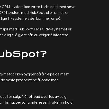
e av CRM-system kan være forbundet med høye
nde CRM-system med HubSpot, eller om du er
jellige IT-systemer: det kommer an på.
i samspill med HubSpot. Hvis CRM-systemet er
villig til å gjøre når du velger å integrere,
HubSpot?
ng-metodikken bygger på å hjelpe de mest
får de beste prospektene å jobbe med.
ads for salg. Når et lead overtas av salg,
 firma, persona, interesser, hvilket innhold