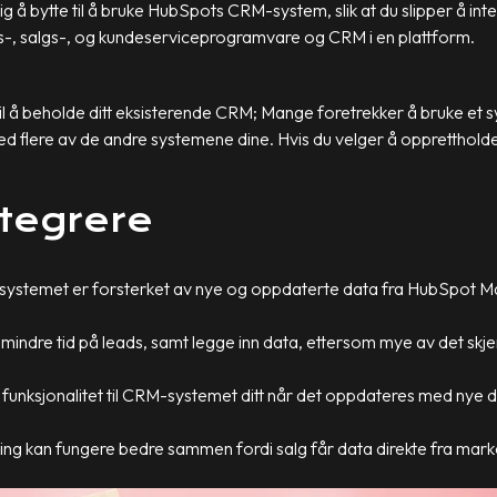
g å bytte til å bruke HubSpots CRM-system, slik at du slipper å inte
-, salgs-, og kundeserviceprogramvare og CRM i en plattform.
 å beholde ditt eksisterende CRM; Mange foretrekker å bruke et sy
d flere av de andre systemene dine. Hvis du velger å opprettholde 
ntegrere
i systemet er forsterket av nye og oppdaterte data fra HubSpot 
g mindre tid på leads, samt legge inn data, ettersom mye av det skj
funksjonalitet til CRM-systemet ditt når det oppdateres med nye 
g kan fungere bedre sammen fordi salg får data direkte fra mar