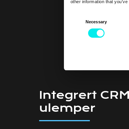
other information that you’ve
C
Necessary
o
n
s
e
n
t
S
e
l
e
Integrert CR
c
t
ulemper
i
o
n