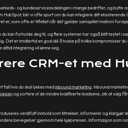
 markeds- og kundeserviceavdelingen i mange bedrifter, og bytt
om HubSpot, blir vi ofte spurt om du kan integrere ditt eksistere
et er, som ofte er tilfellet når det gjelder samspillet mellom forsk
 du kan forholde deg til, og flere systemer har også blitt testet 
lig. Det er imidlertid en god idé å huske på hvilke kompromisser du er 
lltid integrering vil lønne seg.
grere CRM-et med 
rt fall hvis du skal lykkes med
inbound marketing
. Inbound marketi
sreisen
og sortere ut de mindre kvalifiserte leadsene, slik at salg 
useres verdifullt innhold som tiltrekker, informerer og klargjør le
ndens bevegelser gjennom hele kjøpsreisen. Informasjon som navn,