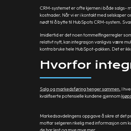
CRM-systemet er ofte kjernen i både salgs-
kostnader. Når vi er i kontakt med selskaper 
nødt til å bytte til HubSpots CRM-system. Svar
Imidlertid er det noen tommelfingerregler som
relativt nytt, kan integrasjon vanligvis være mu
kontra bruke hele HubSpot-pakken. Det er ikke a
Hvorfor inte
Salg og markedsføring henger sammen.
I hve
kvalifiserte potensielle kundene gjennom
kjøp
Markedsavdelingens oppgave å sikre at det prod
mottar selgeren rikelig med informasjon om ku
de har lest og mye mye mer.