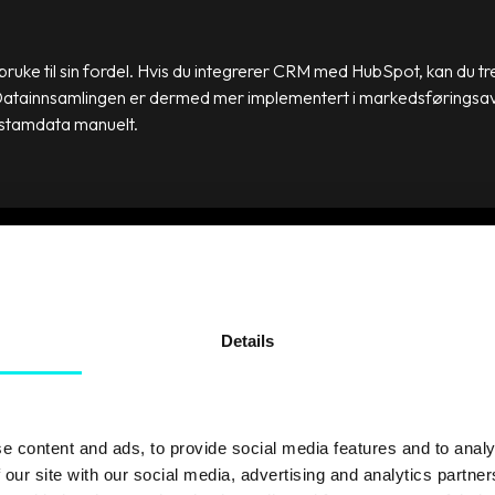
uke til sin fordel. Hvis du integrerer CRM med HubSpot, kan du tre
r. Datainnsamlingen er dermed mer implementert i markedsføringsav
 stamdata manuelt.
Details
: Hvor ressurskreve
 med HubSpot?
e content and ads, to provide social media features and to analy
 our site with our social media, advertising and analytics partn