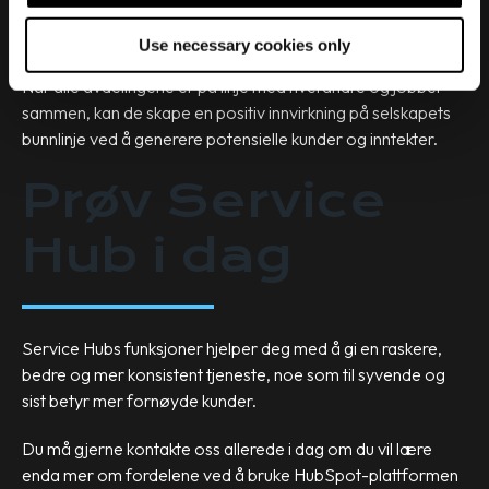
i
med kjøpet og fortsette å gjøre forretninger med selskapet
o
i fremtiden.
Use necessary cookies only
n
Når alle avdelingene er på linje med hverandre og jobber
sammen, kan de skape en positiv innvirkning på selskapets
bunnlinje ved å generere potensielle kunder og inntekter.
Prøv Service
Hub i dag
Service Hubs funksjoner hjelper deg med å gi en raskere,
bedre og mer konsistent tjeneste, noe som til syvende og
sist betyr mer fornøyde kunder.
Du må gjerne kontakte oss allerede i dag om du vil lære
enda mer om fordelene ved å bruke HubSpot-plattformen