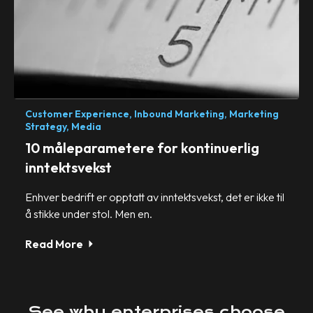
Customer Experience,
Inbound Marketing,
Marketing
Strategy,
Media
10 måleparametere for kontinuerlig
inntektsvekst
Enhver bedrift er opptatt av inntektsvekst, det er ikke til
å stikke under stol. Men en.
Read More
See
why
enterprises
choose