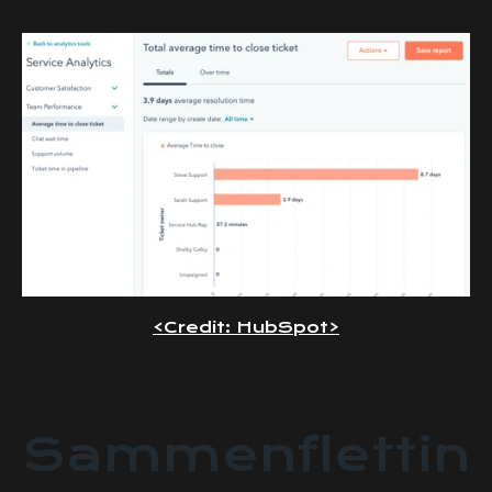
<Credit: HubSpot>
Sammenflettin