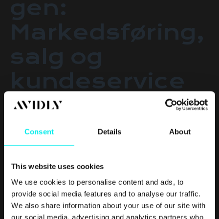
gen:
Markedsføring,
salg og
kundeservice
Salgs-, markedsførings- og kundeserviceavdelinger spiller
Consent
Details
About
alle en viktig rolle i å drive bedriftens vekst ved å øke antall
leads og inntekter.
This website uses cookies
Salgsavdelingen er ansvarlig for å generere leads ved å
kontakte potensielle kunder og konvertere dem til å bli
We use cookies to personalise content and ads, to
betalende kunder.
provide social media features and to analyse our traffic.
We also share information about your use of our site with
Markedsføringsavdelingen er ansvarlige for å skape
our social media, advertising and analytics partners who