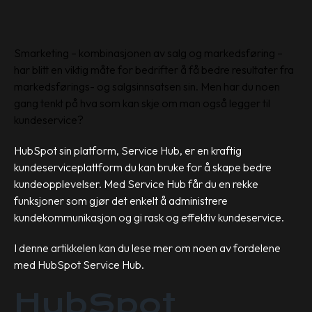
Smarketing
–
kombinasjonen av salg og markedsføring
–
har blitt en viktig måte for bedrifter å få bedre resultater fra
markedsførings- og salgsinnsatsen sin. Men har du noen
gang tenkt på hva som kan skje om man også legger til
kundeservice?
HubSpot sin platform, Service Hub, er en kraftig
kundeserviceplattform du kan bruke for å skape bedre
kundeopplevelser. Med Service Hub får du en rekke
funksjoner som gjør det enkelt å administrere
kundekommunikasjon og gi rask og effektiv kundeservice.
I denne artikkelen kan du lese mer om noen av fordelene
med HubSpot Service Hub.
HubSpot