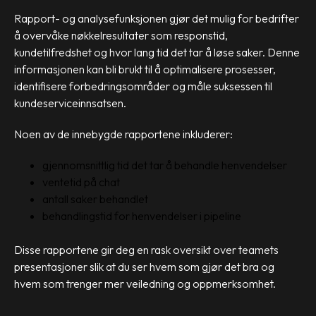
Rapport- og analysefunksjonen gjør det mulig for bedrifter
å overvåke nøkkelresultater som responstid,
kundetilfredshet og hvor lang tid det tar å løse saker. Denne
informasjonen kan bli brukt til å optimalisere prosesser,
identifisere forbedringsområder og måle suksessen til
kundeserviceinnsatsen.
Noen av de innebygde rapportene inkluderer:
gjennomsnittlig tid det tar å behandle henvendelser
ventetid på chat
antall saker behandlet
behandlingstid for henvendelser i pipeline
Disse rapportene gir deg en rask oversikt over teamets
presentasjoner slik at du ser hvem som gjør det bra og
hvem som trenger mer veiledning og oppmerksomhet.