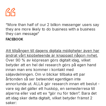
“More than half of our 2 billion messenger users say
they are more likely to do business with a business
they can message”
FACEBOOK
Att tillgången till dagens digitala möjligheter även har
ändrat vårt köpbeteende är knappast någon nyhet.
Över 90 % av köpresan görs digitalt idag, vilket
betyder att en hel del research görs på egen hand
innan man ens kommer i kontakt med
säljavdelningen. Om vi blickar tillbaka ett par
årtionden så ser beteendet egentligen inte
annorlunda ut. ALLA gör research innan ett beslut -
vare sig det gäller ett husköp, en semesterresa till
alperna eller vad ett ex “gör nu för tiden”. Bara det
att idag sker detta digitalt, vilket betyder främst 2
saker: