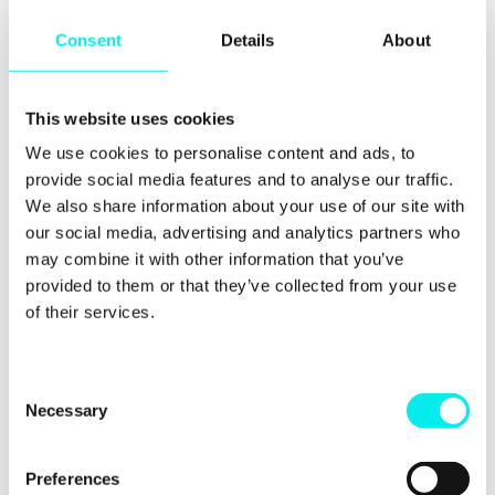
att hen inte längre pratar med en bot.
Consent
Details
About
2. Snabbare köpresa
This website uses cookies
Vi får inte glömma att vi är bara människor... och
We use cookies to personalise content and ads, to
konsumenter kommer förvänta sig att kunna
komma i kontakt med ditt företag dygnet runt, vad
provide social media features and to analyse our traffic.
det än gäller. Att serva ALLA blir lätt en mardröm,
We also share information about your use of our site with
speciellt för företag i tillväxt.
our social media, advertising and analytics partners who
may combine it with other information that you’ve
Så, vad gör vi med alla de som vill ha svar under
provided to them or that they’ve collected from your use
rusningstrafiken, eller på en söndagsnatt?
of their services.
C
Necessary
o
n
s
Preferences
e