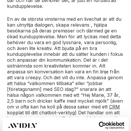
där och när de behöver det, är just en förbättrad
kundupplevelse.
En av de största vinsterna med en livechat är att du
kan utnyttja dialogen, skapa relevans , hjälpa
besökarna på deras premisser och därmed ge en
ökad kundupplevelse. Men för att lyckas med detta
behöver du vara en god lyssnare, vara personlig,
och även lite kreativ. Att bjuda på en bra
kundupplevelse innebär att du sätter kunden i fokus
och anpassar din kommunikation. Det är i det
sistnämnda som kreativiteten kommer in. Att
anpassa sin konversation kan vara en fin linje från
att vara creepy. Och det vill du inte. Anpassa genom
att hälsa “välkommen tillbaka” eller “jobbar
[företagsnamn] med SEO idag?” snarare än att
hälsa någon välkommen med ett “Hej Marie, 37 år,
2,5 barn och dricker kaffe med mycket mjölk” (även
om vi ofta kan ha koll på dessa saker med ett
CRM
kopplat till ditt chatbot-verktyg) Det handlar om att
bete sig som om man träffades i verkligheten, och
låta din person lysa igenom. När du chattar med en
besökare, var tydlig med att du är en människa och