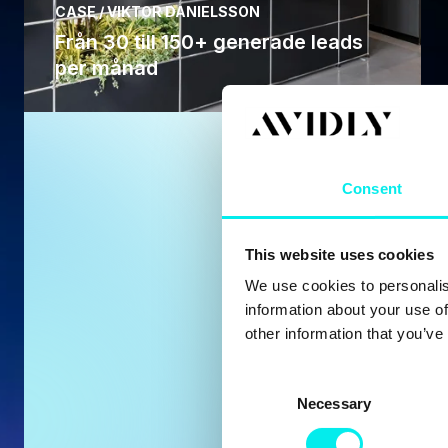
CASE / VIKTOR DANIELSSON
Från 30 till 150+ generade leads
per månad
Behöv
Consent
This website uses cookies
Oavsett om du preci
marknader och team, g
We use cookies to personalis
Kontakta os
information about your use of
other information that you’ve
C
Necessary
o
n