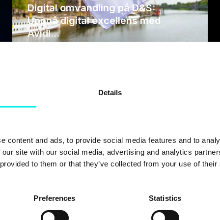
Digital omvandling på D&S:
Uppnå digital excellens med
Avidl...
er du hjälp med Hu
Details
s har kommit igång med HubSpot eller ska skala en komple
er Avidly dig djup expertis, strategisk tydlighet och ett tydl
e content and ads, to provide social media features and to analy
s så tar vi en digital kaffe och går igenom vad ni vill få ut
 our site with our social media, advertising and analytics partn
 provided to them or that they’ve collected from your use of their
KOM IGÅNG SNABBT
Preferences
Statistics