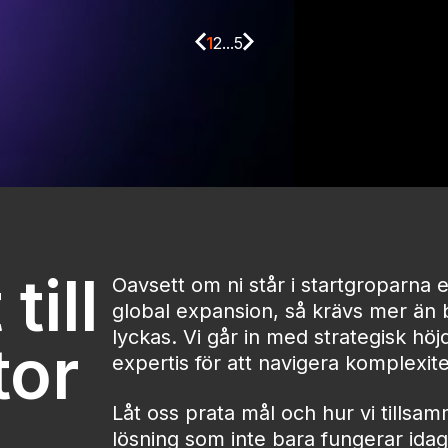
1
2
...
5
till
Oavsett om ni står i startgroparna el
global expansion, så krävs mer än b
lyckas. Vi går in med strategisk höj
tor
expertis för att navigera komplexitet
Låt oss prata mål och hur vi tills
lösning som inte bara fungerar ida