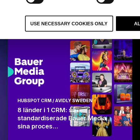
USE NECESSARY COOKIES ONLY
A
HUBSPOT CRM / AVIDLY SWEDEN
8 länder i 1 CRM: så
standardiserade Bauer Media
sina proces...