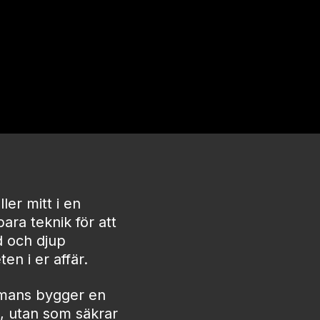
ler mitt i en
ara teknik för att
d och djup
en i er affär.
ammans bygger en
g, utan som säkrar