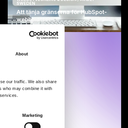
SWEDEN
Att tänja gränserna för HubSpot-
webbplatser
bSpot?
About
x lösning över flera
igt fokus på resultat.
se our traffic. We also share
 av HubSpot.
ers who may combine it with
 services.
Marketing