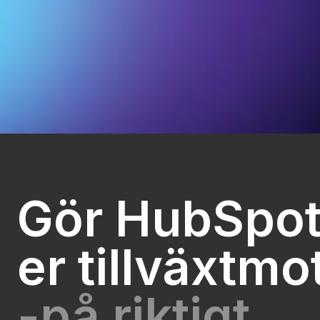
Gör HubSpot 
er tillväxtmo
-på riktigt