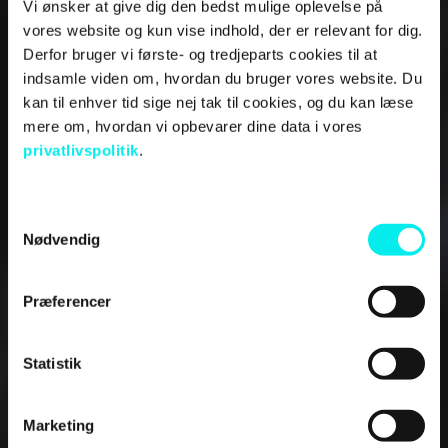
Vi ønsker at give dig den bedst mulige oplevelse på
Ready to get the
vores website og kun vise indhold, der er relevant for dig.
Derfor bruger vi første- og tredjeparts cookies til at
right support with
indsamle viden om, hvordan du bruger vores website. Du
managing
kan til enhver tid sige nej tak til cookies, og du kan læse
mere om, hvordan vi opbevarer dine data i vores
HubSpot?
privatlivspolitik
.
If you want to get the most from your HubSpot
S
account, download our pricing guide to find the
Nødvendig
a
right solution for you.
m
t
Præferencer
y
DOWNLOAD OUR PRICING GUIDE
k
k
Statistik
e
v
Marketing
a