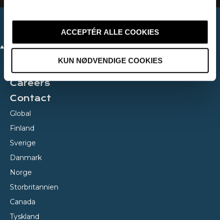
l
g
ACCEPTÉR ALLE COOKIES
KUN NØDVENDIGE COOKIES
About Avidly
Careers
Contact
Global
Finland
Sverige
Danmark
Norge
Storbritannien
Canada
Tyskland