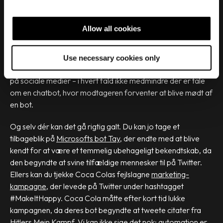
e
service – ikke en erstatning for allerede eksisterende
c
service. Den personlige kontakt på sociale medier skal
t
Allow all cookies
stadig som udgangspunkt håndteres af mennesker. Du kan
i
godt sætte dine opslag op i et automation-system, der
o
publicerer automatisk på et givent tidspunkt, men du skal ikke
Use necessary cookies only
n
sætte et automation-system til at håndtere henvendelser
på sociale medier – i hvert fald ikke medmindre der er tale
om en chatbot, hvor modtageren forventer at blive mødt af
en bot.
Og selv dér kan det gå rigtig galt. Du kan jo tage et
tilbageblik på
Microsofts bot Tay
, der endte med at blive
kendt for at være et temmelig ubehageligt bekendtskab, da
den begyndte at svine tilfældige mennesker til på Twitter.
Ellers kan du tjekke Coca Colas fejlslagne
marketing-
kampagne
, der levede på Twitter under hashtagget
#MakeItHappy. Coca Cola måtte efter kort tid lukke
kampagnen, da deres bot begyndte at tweete citater fra
Hitlers Mein Kampf. Vi kan ikke sige det nok: automation er