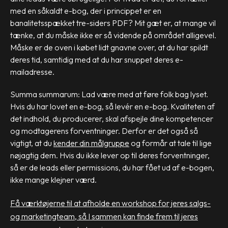
med en såkaldt e-bog, der i princippet er en
banalitetsspækket tre-siders PDF? Mit gæt er, at mange vil
tænke, at du måske ikke er så vidende på området alligevel.
Måske er de oven i købet lidt gnavne over, at du har spildt
deres tid, samtidig med at du har snuppet deres e-
mailadresse.
Summa summarum: Lad være med at føre folk bag lyset.
Hvis du har lovet en e-bog, så levér en e-bog. Kvaliteten af
det indhold, du producerer, skal afspejle dine kompetencer
og modtagerens forventninger. Derfor er det også så
vigtigt, at du
kender din målgruppe
og formår at tale til lige
nøjagtig dem. Hvis du ikke lever op til deres forventninger,
så er de leads eller permissions, du har fået ud af e-bogen,
ikke mange klejner værd.
Få værktøjerne til at afholde en workshop for jeres salgs-
og marketingteam,
så I sammen kan finde frem til jeres