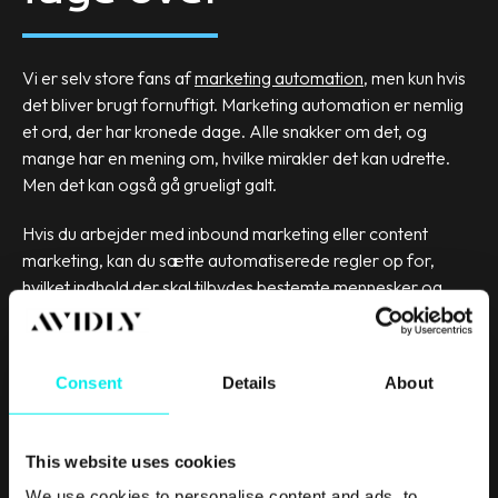
Vi er selv store fans af
marketing automation
, men kun hvis
det bliver brugt fornuftigt. Marketing automation er nemlig
et ord, der har kronede dage. Alle snakker om det, og
mange har en mening om, hvilke mirakler det kan udrette.
Men det kan også gå grueligt galt.
Hvis du arbejder med inbound marketing eller content
marketing, kan du sætte automatiserede regler op for,
hvilket indhold der skal tilbydes bestemte mennesker og
hvornår. Men husk nu at bruge dine data fornuftigt, og lad
være med at bruge dit automation-system som spam-
maskine. Det giver dig intet på den lange bane.
Consent
Details
About
Du kan også tilføje folks navn i automatiserede e-mails.
Men igen - brug det med omtanke. Din kontaktliste skal
This website uses cookies
trimmes, inden du bruger den til at personalisere. Det
betyder, at du skal sortere
inaktive kontakter fra, og du skal
We use cookies to personalise content and ads, to