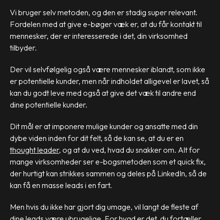
Vi bruger selv metoden, og den er stadig super relevant.
Fordelen med at give e-bøger væk er, at du får kontakt til
mennesker, der er interesserede i det, din virksomhed
tilbyder.
Der vil selvfølgelig også være mennesker iblandt, som ikke
er potentielle kunder, men når indholdet alligevel er lavet, så
kan du godt leve med også at give det væk til andre end
dine potentielle kunder.
Dit mål er at imponere mulige kunder og ansatte med din
dybe viden inden for dit felt, så de kan se, at du er en
thought leader
, og at du ved, hvad du snakker om. Alt for
mange virksomheder ser e-bogsmetoden som et quick fix,
der hurtigt kan strikkes sammen og deles på LinkedIn, så de
kan få en masse leads i en fart.
Men hvis du ikke har gjort dig umage, vil langt de fleste af
dine leads være ubrugelige. For hvad er det, du fortæller