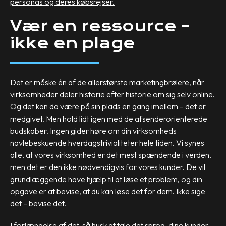
personas og deres købsrejser.
Vær en ressource –
ikke en plage
Det er måske én af de allerstørste marketingbrølere, når
virksomheder
deler historie efter historie om sig selv
online.
Og det kan da være på sin plads en gang imellem – det er
medgivet. Men hold lidt igen med de afsenderorienterede
budskaber. Ingen gider høre om din virksomheds
navlebeskuende hverdagstrivialiteter hele tiden. Vi synes
alle, at vores virksomhed er det mest spændende i verden,
men det er den ikke nødvendigvis for vores kunder. De vil
grundlæggende have hjælp til at løse et problem, og din
opgave er at bevise, at du kan løse det for dem. Ikke sige
det – bevise det.
I forlængelse af det, så husk at tale det sprog, dine kunder