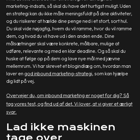
marketing-indsats, så skal du have det hurtigst muligt. Uden
en strategi kan du ikke måle meningsfuldt på dine aktiviteter,
og du risikerer at hælde dine penge ned i et stort, sort hul.
Du skal vide nøjagtig, hvem du vil ramme, hvor du vil ramme
dem, og hvad du vil have ud i den anden ende. Dine
målsætninger skal være konkrete, målbare, mulige at
udføre, relevante og med en klar deadline. Og så skal du
huske at følge op på dem og lave nye mål med jævne
mellemrum. Vi har skrevet et blogindlæg om, hvordan man
laver en
god inbound marketing-strategi
, som kan hjælpe
dig lidt på vej.
Overvejer du, om inbound marketing er noget for dig? Så
tag vores test, og find ud af det. Vi lover, at vi giver et ærligt
svar.
Lad ikke maskinen
tage over