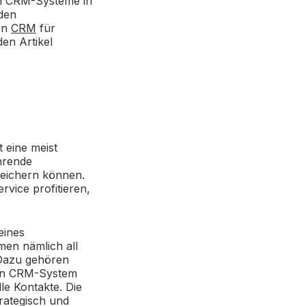
en CRM-Systeme in
iden
von
CRM
für
en Artikel
 eine meist
hrende
eichern können.
vice profitieren,
eines
en nämlich all
 Dazu gehören
 Ein CRM-System
le Kontakte. Die
trategisch und