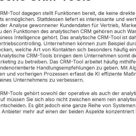
RM-Tool dagegen stellt Funktionen bereit, die keine direkt
s ermöglichen. Stattdessen liefert es interessante und wert
 der Analyse gewonnener Kundendaten für Vertrieb, Marke
u den Funktionen des analytischen CRM gehören auch Wa
siness Intelligence gehört. Das analytische CRM-Tool ist da
triebscontrolling. Unternehmen können zum Beispiel dur
ecken, welche Art von Kontakten sich besonders häufig ei
 Analytische CRM-Tools bringen dem Unternehmen somit die
rketing zu betreiben. Das CRM-Tool arbeitet häufig mithilfe
kundenorientierte Handlungsempfehlungen zu geben. Mit Al
n und vorherigen Prozessen erfasst die KI effiziente Ma
 eines Unternehmens zu verbessern.
RM-Tools gehört sowohl der operative als auch der analyt
f müssen Sie sich also nicht zwischen einem rein analyti
ntscheiden. Es gibt jedoch eine ganze Reihe von Systemen
e Anbieter mehr auf einen der beiden Aspekte konzentriert