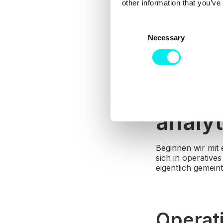
other information that you’ve
C
Necessary
o
n
s
e
n
Merkm
t
S
analy
e
l
e
Beginnen wir mit
sich in operative
c
eigentlich gemein
t
i
o
n
Operat