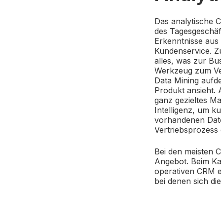
Das analytische C
des Tagesgeschäft
Erkenntnisse aus
Kundenservice. Z
alles, was zur Bu
Werkzeug zum Ver
Data Mining aufd
Produkt ansieht.
ganz gezieltes Ma
Intelligenz, um 
vorhandenen Date
Vertriebsprozess
Bei den meisten C
Angebot. Beim Kau
operativen CRM e
bei denen sich di