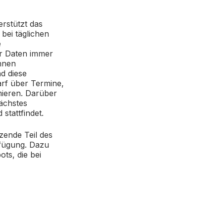
erstützt das
bei täglichen
e
er Daten immer
nnen
d diese
darf über Termine,
mieren. Darüber
ächstes
tattfindet.
zende Teil des
rfügung. Dazu
ts, die bei