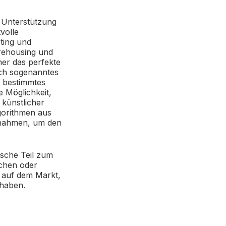
e Unterstützung
volle
ting und
rehousing und
her das perfekte
ch sogenanntes
n bestimmtes
 Möglichkeit,
 künstlicher
gorithmen aus
ßnahmen, um den
ische Teil zum
schen oder
 auf dem Markt,
 haben.