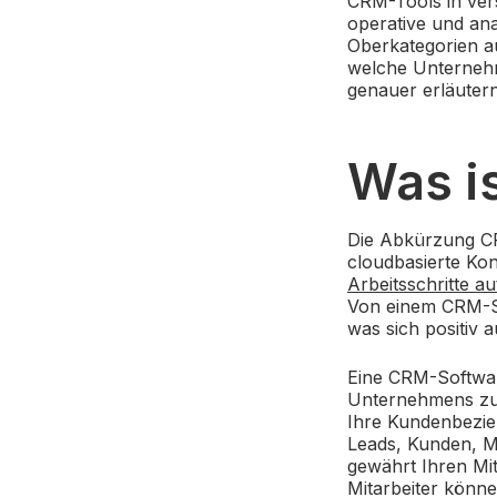
CRM-Tools in ver
operative und ana
Oberkategorien au
welche Unternehm
genauer erläutern
Was i
Die Abkürzung CR
cloudbasierte Ko
Arbeitsschritte a
Von einem CRM-Sy
was sich positiv
Eine CRM-Software
Unternehmens zu 
Ihre Kundenbezie
Leads, Kunden, Mi
gewährt Ihren Mit
Mitarbeiter könne