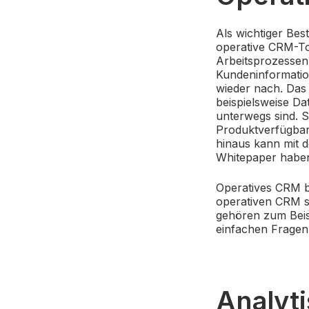
Als wichtiger Bes
operative CRM-Too
Arbeitsprozesse
Kundeninformation
wieder nach. Das
beispielsweise Da
unterwegs sind. So
Produktverfügbark
hinaus kann mit 
Whitepaper haben
Operatives CRM b
operativen CRM st
gehören zum Beisp
einfachen Fragen
Analyt