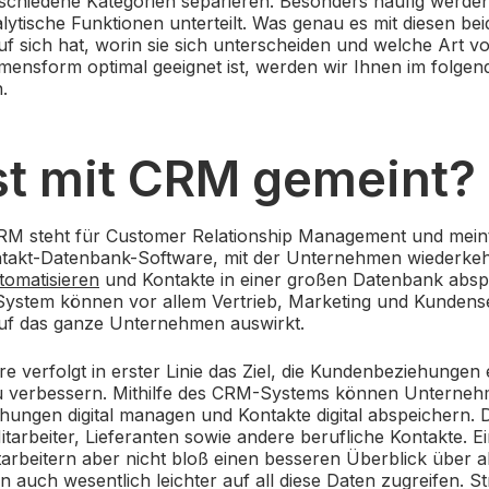
schiedene Kategorien separieren. Besonders häufig werd
lytische Funktionen unterteilt. Was genau es mit diesen be
f sich hat, worin sie sich unterscheiden und welche Art 
ensform optimal geeignet ist, werden wir Ihnen im folgend
.
st mit CRM gemeint?
M steht für Customer Relationship Management und meint
ntakt-Datenbank-Software, mit der Unternehmen wiederke
utomatisieren
und Kontakte in einer großen Datenbank absp
stem können vor allem Vertrieb, Marketing und Kundenser
 auf das ganze Unternehmen auswirkt.
 verfolgt in erster Linie das Ziel, die Kundenbeziehungen 
verbessern. Mithilfe des CRM-Systems können Unternehm
hungen digital managen und Kontakte digital abspeichern.
tarbeiter, Lieferanten sowie andere berufliche Kontakte.
arbeitern aber nicht bloß einen besseren Überblick über al
n auch wesentlich leichter auf all diese Daten zugreifen. S