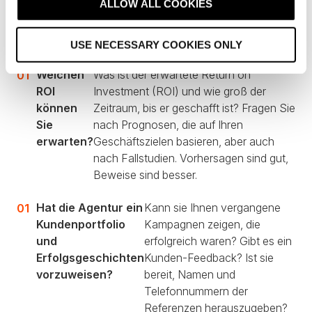
ALLOW ALL COOKIES
auf der Grundlage der Daten
i
umsetzbare
o
Handlungsempfehlungen liefern.
USE NECESSARY COOKIES ONLY
n
Welchen
Was ist der erwartete Return on
ROI
Investment (ROI) und wie groß der
können
Zeitraum, bis er geschafft ist? Fragen Sie
Sie
nach Prognosen, die auf Ihren
erwarten?
Geschäftszielen basieren, aber auch
nach Fallstudien. Vorhersagen sind gut,
Beweise sind besser.
Hat die Agentur ein
Kann sie Ihnen vergangene
Kundenportfolio
Kampagnen zeigen, die
und
erfolgreich waren? Gibt es ein
Erfolgsgeschichten
Kunden-Feedback? Ist sie
vorzuweisen?
bereit, Namen und
Telefonnummern der
Referenzen herauszugeben?