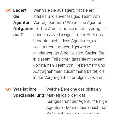
Lagert
Wenn sie sie auslagert, hat sie ein
die
starkes und zuverlässiges Team von
Agentur
Vertragspartnern? Wenn eine Agentur
Aufgaben
alle ihre Arbeit inhouse macht, verfügt sie
aus?
über ein zuverlässiges Team. Aber das
bedeutet nicht, dass Agenturen, die
outsourcen, notwendigerweise
minderwertige Arbeit leisten. Stellen Sie
in diesem Fall sicher, dass sie mit einem
konstanten Team von Freiberuflern und
Auftragnehmern zusammenarbeitet, die
in der Vergangenheit erfolgreich waren.
Was ist ihre
Welche Bereiche des digitalen
Spezialisierung?
Marketings bilden das
Kerngeschäft der Agentur? Einige
Agenturen konzentrieren sich auf
SEO, während andere sich auf