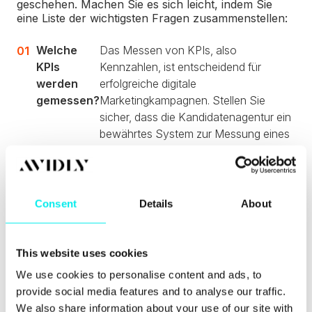
geschehen. Machen Sie es sich leicht, indem Sie
eine Liste der wichtigsten Fragen zusammenstellen:
Welche
Das Messen von KPIs, also
KPIs
Kennzahlen, ist entscheidend für
werden
erfolgreiche digitale
gemessen?
Marketingkampagnen. Stellen Sie
sicher, dass die Kandidatenagentur ein
bewährtes System zur Messung eines
flexiblen Satzes von KPIs einsetzt. Am
besten sehen Sie das, wenn Sie
gefragt werden, was Ihre
Marketingziele sind. Eine gute Agentur
Consent
Details
About
wird Ihre Unternehmensziele
kennenlernen wollen und Ihnen helfen,
Ihre KPIs zu erreichen.
This website uses cookies
We use cookies to personalise content and ads, to
Wie groß
Was ist der berufliche
„Über
, und
provide social media features and to analyse our traffic.
ist die
Hintergrund der
uns"-
stellen
We also share information about your use of our site with