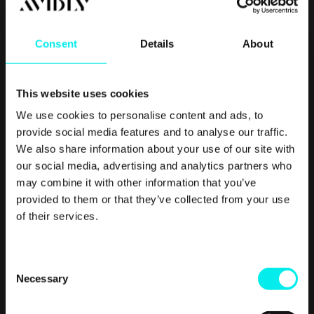
Les hele originalartikkelen av Search Engine Land her.
Consent
Details
About
This website uses cookies
We use cookies to personalise content and ads, to
provide social media features and to analyse our traffic.
We also share information about your use of our site with
our social media, advertising and analytics partners who
Real
Growth.
Real
may combine it with other information that you’ve
Impact.
provided to them or that they’ve collected from your use
of their services.
C
Necessary
o
n