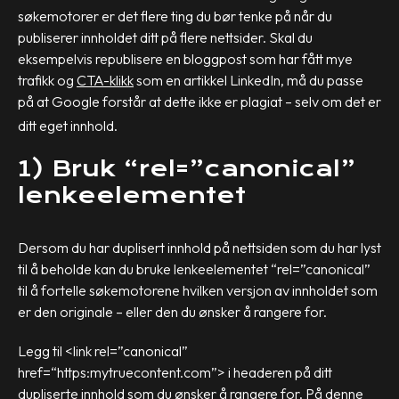
søkemotorer er det flere ting du bør tenke på når du
publiserer innholdet ditt på flere nettsider. Skal du
eksempelvis republisere en bloggpost som har fått mye
trafikk og
CTA-klikk
som en artikkel LinkedIn, må du passe
på at Google forstår at dette ikke er plagiat – selv om det er
ditt eget innhold.
1) Bruk “rel=”canonical”
lenkeelementet
Dersom du har duplisert innhold på nettsiden som du har lyst
til å beholde kan du bruke lenkeelementet “rel=”canonical”
til å fortelle søkemotorene hvilken versjon av innholdet som
er den originale – eller den du ønsker å rangere for.
Legg til <link rel=”canonical”
href=“https:mytruecontent.com”> i headeren på ditt
dupliserte innhold som du ønsker å rangere for. På denne