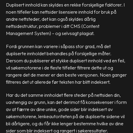
Duplisert innhold kan skyldes en rekke forskjellige faktorer. I
noen tilfeller kan nettsider lisensiere innhold for bruk på
andre nettsteder, det kan også skyldes dårlig
nettsidestruktur, problemer i ditt CMS (Content
Management System) – og selvsagt plagiat.
Fordi grunnen kan variere i såpass stor grad, må det
dupliserte innholdet behandles på forskjellige måter.
Dersom du publiserer et stykke duplisert innhold ved en feil,
vil søkemotorene i de fleste tilfeller filtrere dette ut og
rangere det de mener er den beste versjonen. Noen ganger
filtreres det ut allerede før teksten har blitt indeksert.
Har du det samme innholdet flere steder på nettsiden din,
uavhengig av grunn, kan det derimot få konsekvenser i form
av at færre av dine unike, gode sider blir indeksert av
søkemotorene, lenkeautoriteten på de dupliserte sidene vil
bli dårligere, og du får ikke lenger bestemme hvilke av dine
sider som blir indeksert og rangert i søkeresultater.