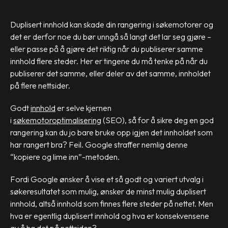
Duplisert innhold kan skade din rangering i søkemotorer og
det er derfor noe du bør unngå så langt det lar seg gjøre –
eller passe på å gjøre det riktig når du publiserer samme
innhold flere steder. Her er tingene du må tenke på når du
publiserer det samme, eller deler av det samme, innholdet
på flere nettsider.
Godt
innhold
er selve kjernen
i
søkemotoroptimalisering
(SEO), så for å sikre deg en god
rangering kan du jo bare bruke opp igjen det innholdet som
har rangert bra? Feil. Google straffer nemlig denne
“kopiere og lime inn”-metoden.
Fordi Google ønsker å vise et så godt og variert utvalg i
søkeresultatet som mulig, ønsker de minst mulig duplisert
innhold, altså innhold som finnes flere steder på nettet. Men
hva er egentlig duplisert innhold og hva er konsekvensene