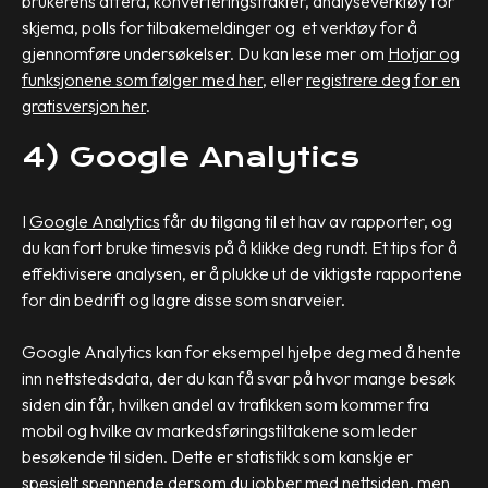
brukerens atferd, konverteringstrakter, analyseverktøy for
skjema, polls for tilbakemeldinger og et verktøy for å
gjennomføre undersøkelser. Du kan lese mer om
Hotjar og
funksjonene som følger med her,
eller
registrere deg for en
gratisversjon her
.
4) Google Analytics
I
Google Analytics
får du tilgang til et hav av rapporter, og
du kan fort bruke timesvis på å klikke deg rundt. Et tips for å
effektivisere analysen, er å plukke ut de viktigste rapportene
for din bedrift og lagre disse som snarveier.
Google Analytics kan for eksempel hjelpe deg med å hente
inn nettstedsdata, der du kan få svar på hvor mange besøk
siden din får, hvilken andel av trafikken som kommer fra
mobil og hvilke av markedsføringstiltakene som leder
besøkende til siden. Dette er statistikk som kanskje er
spesielt spennende dersom du jobber med nettsiden, men