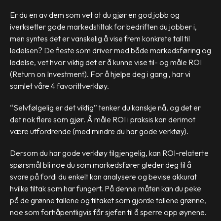
Er du en av dem som vet at du gjør en god jobb og
iverksetter gode markedstiltak for bedriften du jobber i,
men syntes det er vanskelig å vise frem konkrete tall til
ledelsen? De fleste som driver med både markedsføring og
ledelse, vet hvor viktig det er å kunne vise til- og måle ROI
(Return on Investment). For å hjelpe deg i gang , har vi
samlet våre 4 favorittverktøy.
“Selvfølgelig er det viktig” tenker du kanskje nå, og det er
det nok flere som gjør. Å måle ROI i praksis kan derimot
være utfordrende (med mindre du har gode verktøy).
Dersom du har gode verktøy tilgjengelig, kan ROI-relaterte
spørsmål bli noe du som markedsfører gleder deg til å
svare på fordi du enkelt kan analysere og bevise akkurat
hvilke tiltak som har fungert. På denne måten kan du peke
på de grønne tallene og tiltaket som gjorde tallene grønne,
noe som forhåpentligvis får sjefen til å sperre opp øynene.