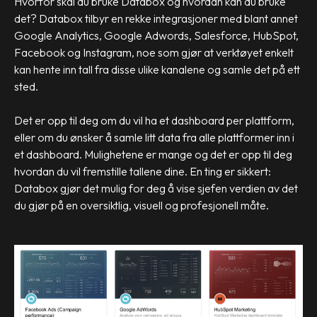
Hvorfor skal du bruke Databox og hvordan kan du bruke
det? Databox tilbyr en rekke integrasjoner med blant annet
Google Analytics, Google Adwords, Salesforce, HubSpot,
Facebook og Instagram, noe som gjør at verktøyet enkelt
kan hente inn tall fra disse ulike kanalene og samle det på ett
sted.
Det er opp til deg om du vil ha et dashboard per plattform,
eller om du ønsker å samle litt data fra alle plattformer inn i
et dashboard. Mulighetene er mange og det er opp til deg
hvordan du vil fremstille tallene dine. En ting er sikkert:
Databox gjør det mulig for deg å vise sjefen verdien av det
du gjør på en oversiktlig, visuell og profesjonell måte.