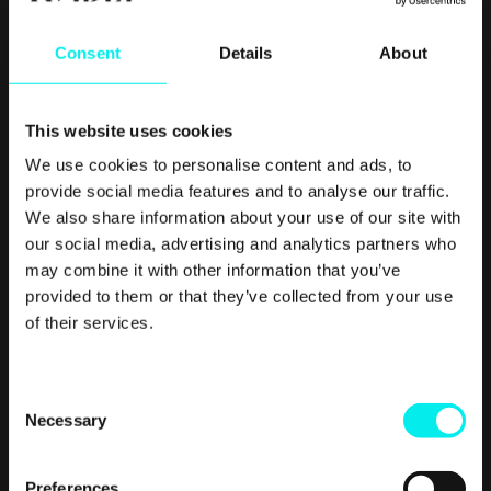
som gir flest salgsklare leads.
Consent
Details
About
I
HubSpot
har du muligheten til å integrere alle dine verktøy
på ett sted, slik at du kun trenger én innlogging, ett passord,
og har full oversikt over hvor trafikken og leadsene faktisk
This website uses cookies
kommer fra.
We use cookies to personalise content and ads, to
provide social media features and to analyse our traffic.
Mulighetene i HubSpot
er så og si uendelige, og absolutt alt
We also share information about your use of our site with
du knytter til verktøyet kan analyseres. Dette kan for
our social media, advertising and analytics partners who
eksempel være konverteringsgraden på landingssider, hvor
may combine it with other information that you’ve
besøkende og leads kommer fra, åpning og klikk på lenker i
provided to them or that they’ve collected from your use
nyhetsbrev og e-poster eller klikkraten på ulike
Calls-to-
of their services.
action
(CTA).
Analyseverktøyet i HubSpot gir deg også tilgang til data
C
som tidligere kun var tilgjengelig i Google Analytics, som tid
Necessary
o
dine besøkende bruker på siden og gjennomsnittlig sider
n
sett per besøk. Dette gjør igjen at du kun trenger å forholde
s
deg til et verktøy for å få oversikt over hvordan det går med
Preferences