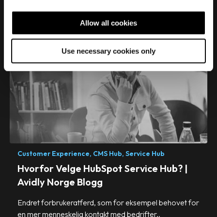
c
Read More
t
Allow all cookies
i
o
Use necessary cookies only
n
Customer Experience,
CMS Hub,
Service Hub
Hvorfor Velge HubSpot Service Hub? |
Avidly Norge Blogg
Endret forbrukeratferd, som for eksempel behovet for
en mer menneskelig kontakt med bedrifter,.