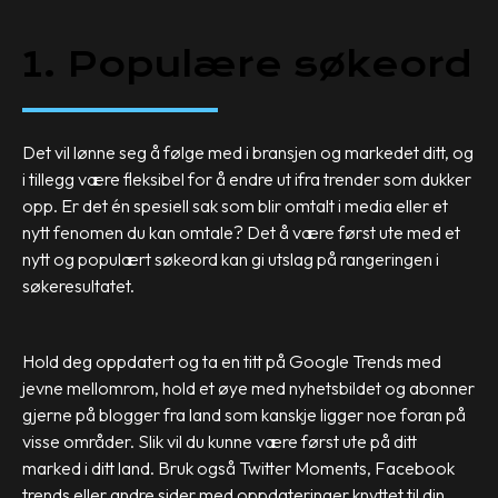
1. Populære søkeord
Det vil lønne seg å følge med i bransjen og markedet ditt, og
i tillegg være fleksibel for å endre ut ifra trender som dukker
opp. Er det én spesiell sak som blir omtalt i media eller et
nytt fenomen du kan omtale? Det å være først ute med et
nytt og populært søkeord kan gi utslag på rangeringen i
søkeresultatet.
Hold deg oppdatert og ta en titt på Google Trends med
jevne mellomrom, hold et øye med nyhetsbildet og abonner
gjerne på blogger fra land som kanskje ligger noe foran på
visse områder. Slik vil du kunne være først ute på ditt
marked i ditt land. Bruk også Twitter Moments, Facebook
trends eller andre sider med oppdateringer knyttet til din