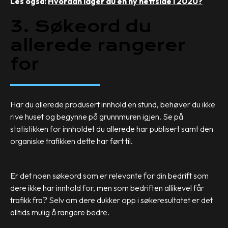
Les også:
Hvordan lager du en ny nettside i 2020?
3. Søkeord du
allerede rangerer
for
Har du allerede produsert innhold en stund, behøver du ikke
rive huset og begynne på grunnmuren igjen. Se på
statistikken for innholdet du allerede har publisert samt den
organiske trafikken dette har ført til.
Er det noen søkeord som er relevante for din bedrift som
dere ikke har innhold for, men som bedriften allikevel får
trafikk fra? Selv om dere dukker opp i søkeresultatet er det
alltids mulig å rangere bedre.