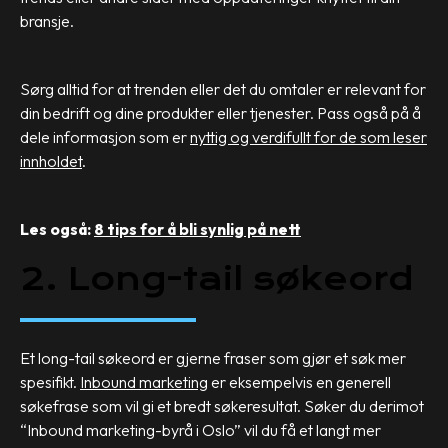
bransje.
Sørg alltid for at trenden eller det du omtaler er relevant for
din bedrift og dine produkter eller tjenester. Pass også på å
dele informasjon som er
nyttig og verdifullt for de som leser
innholdet
.
Les også:
8 tips for å bli synlig på nett
2. Long-tail søkeord
Et long-tail søkeord er gjerne fraser som gjør et søk mer
spesifikt.
Inbound marketing
er eksempelvis en generell
søkefrase som vil gi et bredt søkeresultat. Søker du derimot
“Inbound marketing-byrå i Oslo” vil du få et langt mer