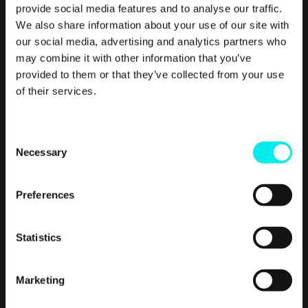
provide social media features and to analyse our traffic.
We also share information about your use of our site with
our social media, advertising and analytics partners who
may combine it with other information that you’ve
provided to them or that they’ve collected from your use
of their services.
C
Necessary
o
n
s
Preferences
e
Customer Experience,
CMS Hub,
Service Hub
n
t
Statistics
Samarbeid mellom salg, markedsføring
S
og kundeservice? Ja, det er mulig!
e
Marketing
l
Smarketing – kombinasjonen av salg og markedsføring
e
– har blitt en viktig måte for bedrifter å få.