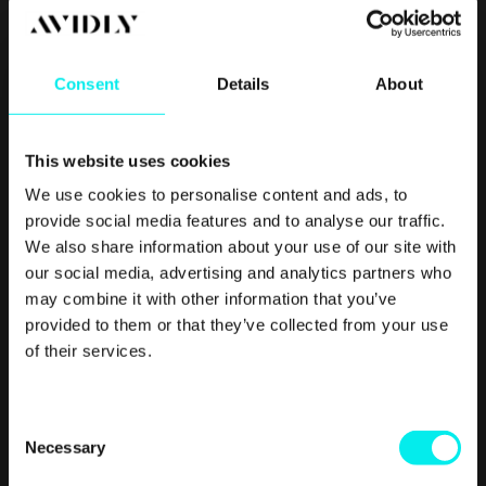
Consent
Details
About
This website uses cookies
We use cookies to personalise content and ads, to
provide social media features and to analyse our traffic.
Inbound Marketing
We also share information about your use of our site with
Personaer – Hva er det og hvor ofte bør
our social media, advertising and analytics partners who
may combine it with other information that you’ve
de oppdateres?
provided to them or that they’ve collected from your use
of their services.
For oss som jobber med markedsføring er det viktig å
forstå og bruke personaer for å utvikle.
Read More
C
Necessary
o
n