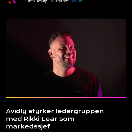
1 min. lesing - Forfatter:
Avidly
Avidly styrker ledergruppen
med Rikki Lear som
markedssjef