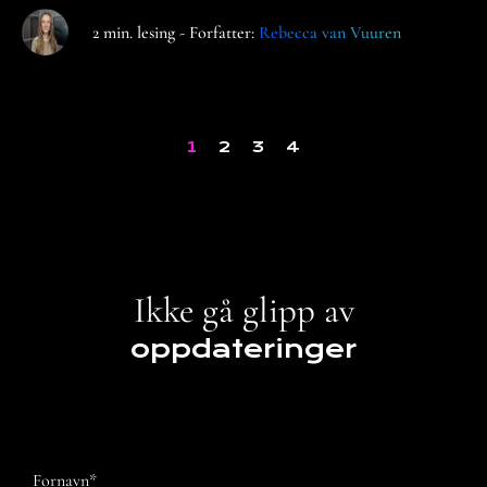
2 min. lesing - Forfatter:
Rebecca van Vuuren
1
2
3
4
Ikke gå glipp av
oppdateringer
Fornavn
*