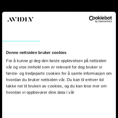
Samtykke
Detaljer
Om
Denne nettsiden bruker cookies
For å kunne gi deg den beste opplevelsen på nettsiden
vår og vise innhold som er relevant for deg bruker vi
første- og tredjeparts cookies for å samle informasjon om
hvordan du bruker nettsiden vår. Du kan til enhver tid
takke nei til bruken av cookies, og du kan lese mer om
hvordan vi oppbevarer dine data i vår
privacy policy.
Kristine Hansen blir Country
manager for Avidly Norge og
Avidly Sverige
S