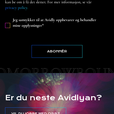
kan be om å få det slettet. For mer informasjon, se vår
privacy policy.
Jeg samtykker til at Avidly oppbevarer og behandler
mine opplysninger
*
OMORROWBOU
OMORROWBOU
OMORROWBOU
Er du neste Avidlyan?
VIL DU JOBBE MED OSS?