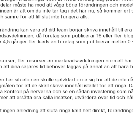
delar måste ha mod att våga börja förändringen och modet
ingen är att om du inte tar tag i det här nu, så kommer ert sä
sämre för att till slut inte fungera alls.
ändring kan vara att ditt team börjar skriva innehåll till e
dsavdelningen, då företag som publicerar 16 eller fler blog
 4,5 gånger fler leads än företag som publicerar mellan 
surser, fler resurser än marknadsavdelningen normalt har til
n att dina säljares tid behöver läggas på annat än att bara b
den här situationen skulle självklart oroa sig för att de inte 
målen för att de skall skriva innehåll istället för att ringa.
D
a kontroll på nerverna och se en sådan investering som någ
r att ersätta era kalla insatser, utvärdera över tid och hål
et ingen anledning att sluta ringa kallt helt direkt, förändri