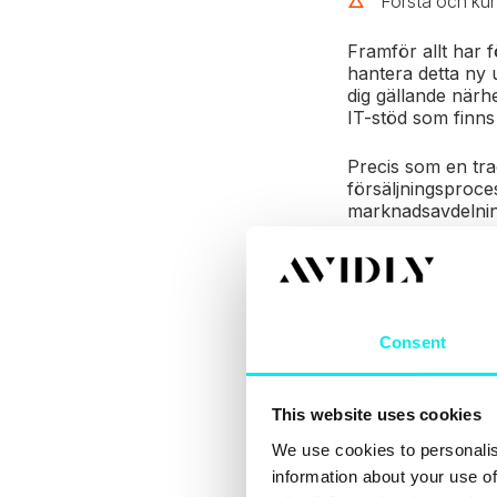
Förstå och ku
Framför allt har 
hantera detta ny 
dig gällande närh
IT-stöd som finns 
Precis som en tra
försäljningsproce
marknadsavdelnin
och boosta säljar
kundens resa ser
Här listar vi 3 k
nya uppdrag.
Consent
1) Mod
This website uses cookies
We use cookies to personalis
information about your use of
Att våga dra sake