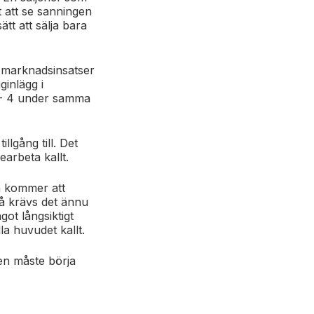
 att se sanningen
tt att sälja bara
ra marknadsinsatser
ginlägg i
0 - 4 under samma
lgång till. Det
earbeta kallt.
då kommer att
å krävs det ännu
ot långsiktigt
la huvudet kallt.
ngen måste börja