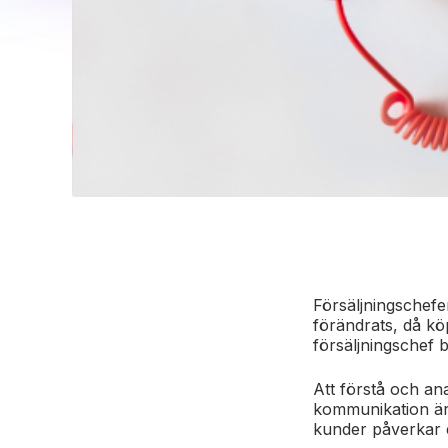
Försäljningschefe
förändrats, då k
försäljningschef b
Att förstå och an
kommunikation är 
kunder påverkar er