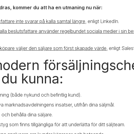
dras, kommer du att ha en utmaning nu när:
fattare inte svarar på kalla samtal längre,
enligt LinkedIn.
alla beslutsfattare använder regelbundet sociala medier i sin b
köpare väljer den säljare som först skapade värde
, enligt Sales
odern försäljningsch
 du kunna:
ljning (både nykund och befintlig kund).
va marknadsavdelningens insatser, utifrån dina säljmål.
a och behålla dina säljare.
tyg som finns tillgängliga för att underlätta för ditt säljteam.