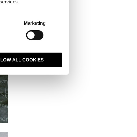
 services.
 ur sanden och ta
as med sin
Marketing
 samtal helt enkelt
LLOW ALL COOKIES