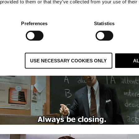
 provided to them or that they’ve collected from your use of their
vi träffar har äntligen bestämt sig för att dra upp huvudet
måste förändra för att säkerställa att de skall fortsätta lyck
Preferences
Statistics
r insett att inställningen ABC (Always Be Closing) och kalla
gre.
USE NECESSARY COOKIES ONLY
A