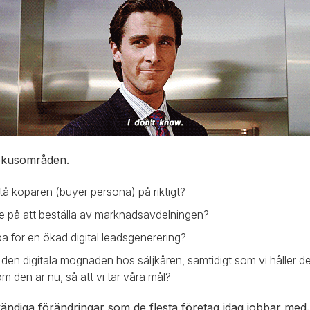
fokusområden.
stå köparen (buyer persona) på riktigt?
ttre på att beställa av marknadsavdelningen?
ba för en ökad digital leadsgenerering?
 den digitala mognaden hos säljkåren, samtidigt som vi håller d
 den är nu, så att vi tar våra mål?
vändiga förändringar som de flesta företag idag jobbar med