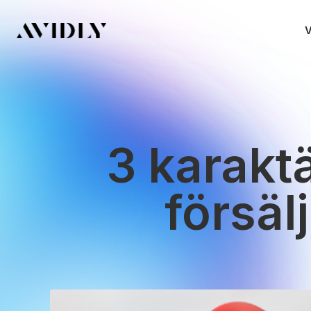
V
3 karakt
försäl