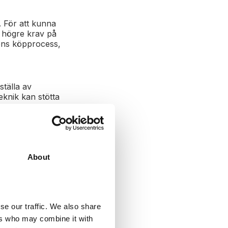
. För att kunna
r högre krav på
dens köpprocess,
tälla av
knik kan stötta
g av och hur
 lyckas med detta
About
se our traffic. We also share
ers who may combine it with
rändras är