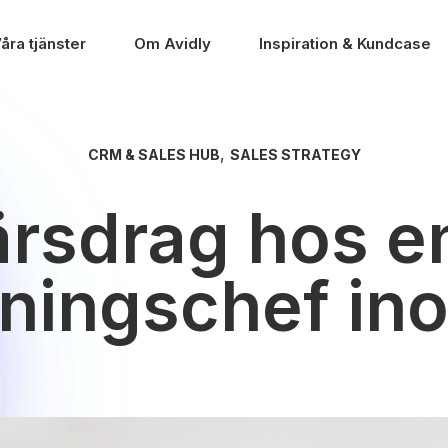
åra tjänster
Om Avidly
Inspiration & Kundcase
,
CRM & SALES HUB
SALES STRATEGY
ärsdrag hos 
jningschef i