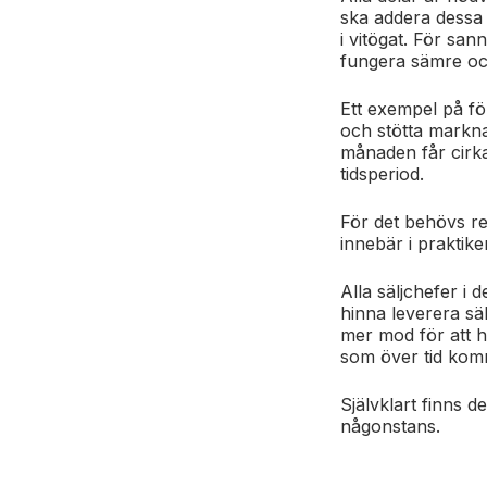
ska addera dessa 
i vitögat. För s
ann
fungera sämre och 
Ett exempel på för
och stötta markna
månaden får cirka
tidsperiod.
För det behövs re
innebär i praktike
Alla säljchefer i 
hinna leverera sälj
mer mod för att h
som över tid komme
Självklart finns d
någonstans.