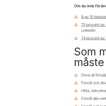
Om du inte förän
9 av 10 besluts
75 procent av 
LinkedIn.
74 procent av 
Som m
måste
Driva all försä
Förstå och dri
Hitta, rekryter
Förstå alla verk