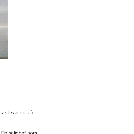
eras leverans på
.
En säljchef som