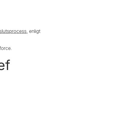
eslutsprocess
, enligt
force.
ef