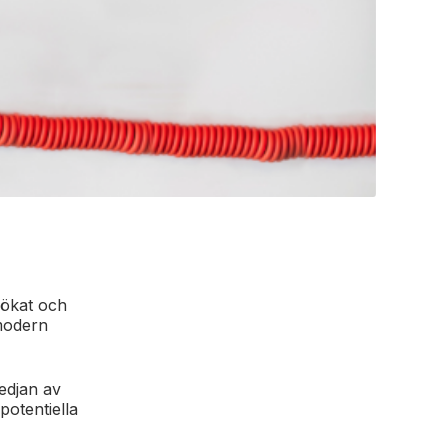
 ökat och
modern
edjan av
otentiella