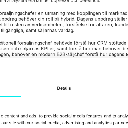
nna analysera era kunder köpresor och beteende.
försäljningschefer en utmaning med kopplingen till marknad
uppdrag behöver din roll bli hybrid. Dagens uppdrag ställe
et till resten av verksamheten, förståelse för affären, kun
tillgängliga, samt säljarnas vardag.
ditionell försäljningschef behövde förstå hur CRM stöttade
ssen och säljarnas KPI:er, samt förstå hur man behöver bes
gen, behöver en modern B2B-säljchef förstå hur dagens te
bete, samt förstå de digitala kanaler kunderna använder si
 ut.
araktärsdrag som moderna säljchefer behöver besitta för att
Details
e content and ads, to provide social media features and to analy
 our site with our social media, advertising and analytics partn
r till sin spets gällande hur marknaden runt omkring oss fö