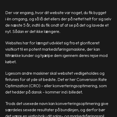
Der var engang, hvor dit website var noget, du fik bygget
i én omgang, og så lå det ellers der på nettet helt for sig selv
de næste 5 år, indtil du fik ondt af at se på det og lavede et
nyt.
Sådan er det ikke længere.
Websites har for længst udviklet sig fra et glorificeret
visitkort til en potent markedsføringsmaskine, der kan
tiltrække kunder og hjælpe dem igennem deres rejse mod
købet.
Ligesom andre maskiner skal websitet vedligeholdes og
fintunes for at yde sit bedste. Det er her Conversion Rate
Optimization (CRO) – eller konverteringsoptimering, som
det hedder på dansk – kommer ind i billedet.
Trods det usexede navn kan konverteringsoptimering give
særdeles sexede resultater på bundlinjen, og derfor bør
det være en vigtig brik i dit salgs- og markedsføringsspil.