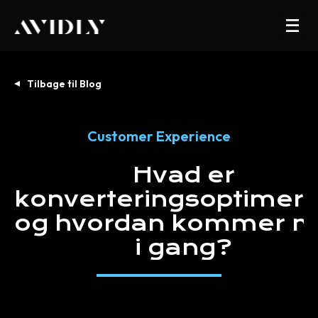
Tilbage til Blog
Customer Experience
Hvad
er
konverteringsoptimeri
og
hvordan
kommer
m
i
gang?