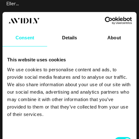
Eller…
”Jeg tror, at vores brugere ikke konverterer, fordi værdien
af vores e-bog er vanskelig at afkode. Vi kan forbedre
konverteringsraten ved at fremhæve, hvad brugeren lærer,
Consent
Details
About
når de downloader e-bogen.”
Effektiv leadgenerering er den lige vej til nye kunder, men
This website uses cookies
hvordan gør man i praksis? Få svar på det i vores guide med
We use cookies to personalise content and ads, to
27 tips til leadgenerering her.
provide social media features and to analyse our traffic.
5. Test!
We also share information about your use of our site with
our social media, advertising and analytics partners who
may combine it with other information that you’ve
Rosinen i optimeringsprocessens pølseende er naturligvis at
provided to them or that they’ve collected from your use
teste hypotesen, og det er her, det for alvor bliver sjovt.
of their services.
Du kan teste på flere måder. Nogle af de mest brugte
metoder er:
C