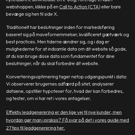
webshoppen, klikke på en
Call to Action (CTA)
eller bare
bevæge sig hen til side X.
Traditionelt har beslutninger inden for markedsføring
baseret sig på mavefornemmelser, kvalificeret gætværk og
best practices. Men tiderne ændrer sig, og i dag er
mulighederne for at indsamle data om dit website så gode,
at du kan bruge disse data som fundamentet for dine
beslutninger, når du skal forbedre dit website.
Konverteringsoptimering tager netop udgangspunkt i data:
Vi observerer brugernes adfærd på sitet, analyserer
dataene, opstiller hypoteser for, hvad der kan forbedres,
og tester, om vi har ret i vores antagelser.
Effektiv leadgenerering er den lige vej til nye kunder, men
hvordan gør man i praksis? Få svar på det i vores guide med
27 tips til leadgenerering her.