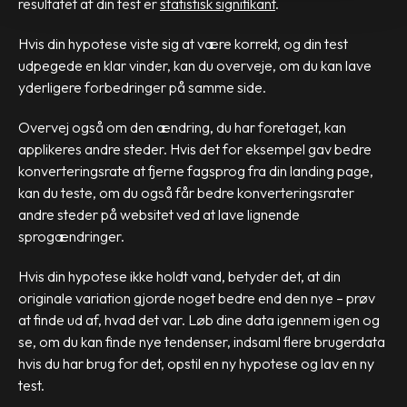
resultatet af din test er
statistisk signifikant
.
Hvis din hypotese viste sig at være korrekt, og din test
udpegede en klar vinder, kan du overveje, om du kan lave
yderligere forbedringer på samme side.
Overvej også om den ændring, du har foretaget, kan
applikeres andre steder. Hvis det for eksempel gav bedre
konverteringsrate at fjerne fagsprog fra din landing page,
kan du teste, om du også får bedre konverteringsrater
andre steder på websitet ved at lave lignende
sprogændringer.
Hvis din hypotese ikke holdt vand, betyder det, at din
originale variation gjorde noget bedre end den nye – prøv
at finde ud af, hvad det var. Løb dine data igennem igen og
se, om du kan finde nye tendenser, indsaml flere brugerdata
hvis du har brug for det, opstil en ny hypotese og lav en ny
test.