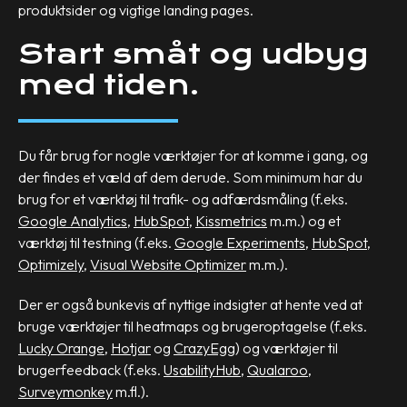
produktsider og vigtige landing pages.
Start småt og udbyg
med tiden.
Du får brug for nogle værktøjer for at komme i gang, og
der findes et væld af dem derude. Som minimum har du
brug for et værktøj til trafik- og adfærdsmåling (f.eks.
Google Analytics
,
HubSpot
,
Kissmetrics
m.m.) og et
værktøj til testning (f.eks.
Google Experiments
,
HubSpot
,
Optimizely
,
Visual Website Optimizer
m.m.).
Der er også bunkevis af nyttige indsigter at hente ved at
bruge værktøjer til heatmaps og brugeroptagelse (f.eks.
Lucky Orange
,
Hotjar
og
CrazyEgg
) og værktøjer til
brugerfeedback (f.eks.
UsabilityHub
,
Qualaroo
,
Surveymonkey
m.fl.).