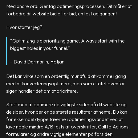
Med andre ord: Gentag optimeringsprocessen. Dit mål er at
forbedre dit website bid efter bid, én test ad gangen!
Hvor starter jeg?
“Optimizing is a prioritizing game. Always start with the
biggest holes in your funnel.”
– David Darmanin, Hotjar
Det kan virke som en ordentlig mundfuld at komme i gang
med at konverteringsoptimere, men som citatet ovenfor
siger, handler det om at prioritere.
Start med at optimere de vigtigste sider på dit website og
de sider, hvor der er de største resultater at hente. Du kan
for eksempel dyppe tæerne i optimeringsvandet ved at
lave nogle mindre A/B tests af overskrifter, Call to Actions,
formularer og andre vigtige elementer på forsiden,