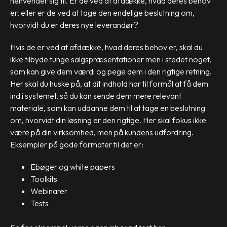
henvender sig til. Er de ved at afdække, hvad deres behov
er, eller er de ved at tage den endelige beslutning om,
hvorvidt du er deres nye leverandør?
Hvis de er ved at afdække, hvad deres behov er, skal du
ikke tilbyde tunge salgspræsentationer men i stedet noget,
som kan give dem værdi og pege dem i den rigtige retning.
Her skal du huske på, at dit indhold har til formål at få dem
ind i systemet, så du kan sende dem mere relevant
materiale, som kan uddanne dem til at tage en beslutning
om, hvorvidt din løsning er den rigtige. Her skal fokus ikke
være på din virksomhed, men på kundens udfordring.
Eksempler på gode formater til det er:
Ebøger og white papers
Toolkits
Webinarer
Tests