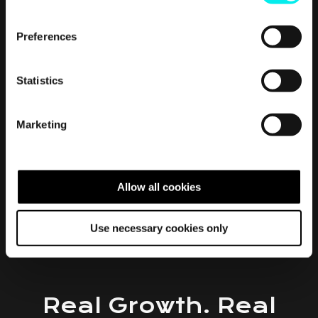
n
s
Preferences
e
n
t
Statistics
S
e
Marketing
l
e
c
t
Allow all cookies
i
o
Use necessary cookies only
n
Real
Growth.
Real