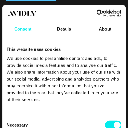
Marketing handler i dag mere end nogensinde om at være
skarp på at imødekomme sin
målgruppes ønsker og behov
.
Sværmen af marketingbudskaber er blevet så tæt, at vi
Consent
Details
About
automatisk sorterer det fra, der ikke har særlig relevans for
os.
This website uses cookies
Ved kontinuerligt at give dine potentielle kunder brugbar og
inspirerende information kan du etablere dig som en
We use cookies to personalise content and ads, to
kompetent og hjælpsom rådgiver og på den måde placere
provide social media features and to analyse our traffic.
dig i deres bevidsthed som et oplagt valg, når der skal findes
We also share information about your use of our site with
en leverandør eller samarbejdspartner.
our social media, advertising and analytics partners who
may combine it with other information that you’ve
Derfor opfordrer vi også vores kunder til at tage
provided to them or that they’ve collected from your use
rådgiverkasketten på og overveje, hvordan de kan hjælpe
of their services.
deres potentielle kunder frem for blot at markedsføre sig
på at være 'kvalitetsbevidst, effektiv og fleksibel' – ligesom
alle de andre.
C
Necessary
o