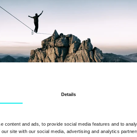
Details
sjonen må budskapet være tilpasset målgruppen eller
personas
. B
mendes problemer og utfordringer. En verdiskapende dialog spiller en
e content and ads, to provide social media features and to analy
 our site with our social media, advertising and analytics partn
av den tradisjonelle kjøpstrakten på egenhånd
. Dermed må du r