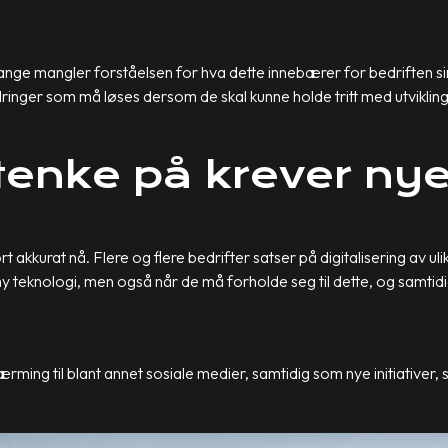
nge mangler forståelsen for hva dette innebærer for bedriften s
ringer som må løses dersom de skal kunne holde tritt med utviklin
tenke på krever ny
fort akkurat nå. Flere og flere bedrifter satser på digitalisering av 
ruk ny teknologi, men også når de må forholde seg til dette, og samt
lnærming til blant annet sosiale medier, samtidig som nye initiative