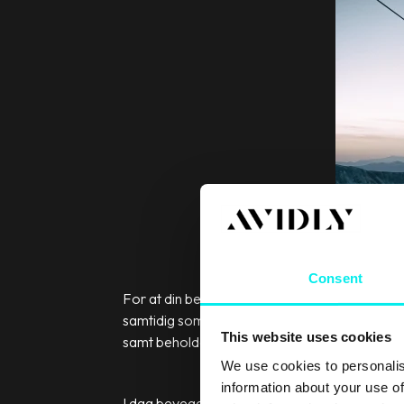
Consent
For at din bedrift skal lykkes med kommunika
samtidig som det hjelper til med å løse vedkom
This website uses cookies
samt beholde eksisterende kunder.
We use cookies to personalis
information about your use of
I dag beveger kundene seg gjennom
60–90 % 