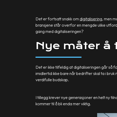
Det er fortsatt snakk om
digitalisering
, men ma
bransjene står overfor en mengde ulike utford
gang med digitaliseringen?
Nye måter å 
Det er ikke tilfeldig at digitaliseringen går så 
imidlertid ikke bare når bedrifter skal ta i b
verdifulle budskap.
I tillegg krever nye generasjoner en helt ny ti
kommer til å bli enda mer viktig.