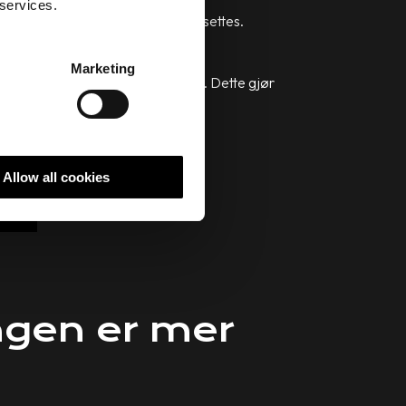
 services.
sjettet for markedsaktivitetene settes.
Marketing
digitale mulighetene og trendene. Dette gjør
kape interesse.
Allow all cookies
ngen er mer