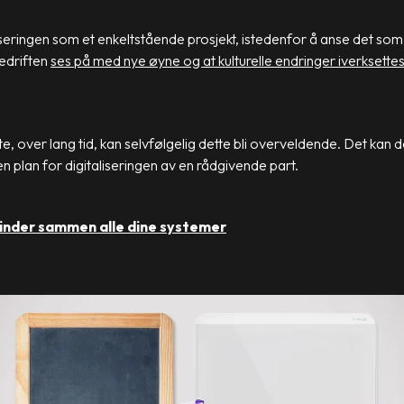
iseringen som et enkeltstående prosjekt, istedenfor å anse det som
bedriften
ses på med nye øyne og at kulturelle endringer iverksette
, over lang tid, kan selvfølgelig dette bli overveldende. Det kan d
n plan for digitaliseringen av en rådgivende part.
nder sammen alle dine systemer