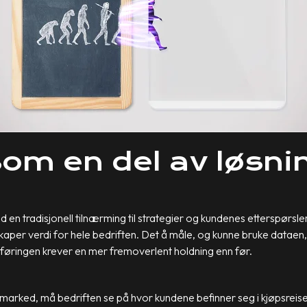
om en del av løsni
n tradisjonell tilnærming til strategier og kundenes etterspørsler
aper verdi for hele bedriften. Det å måle, og kunne bruke dataen, k
dsføringen krever en mer fremoverlent holdning enn før.
tt marked, må bedriften se på hvor kundene befinner seg i kjøpsreisen 