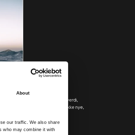
About
udskapet ditt må kunne gi leseren verdi,
 stadig viktigere rolle i å tiltrekke nye,
se our traffic. We also share
ers who may combine it with
egne
ROI
på hver eneste