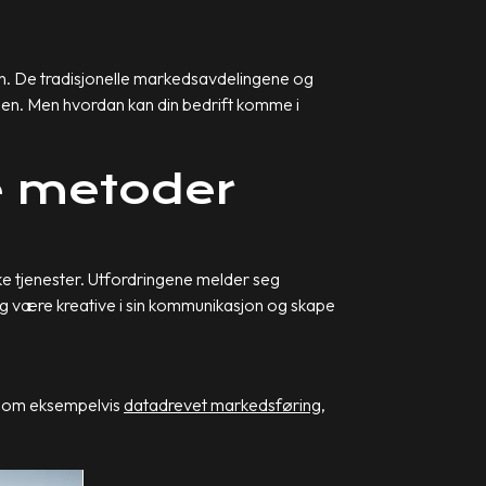
in. De tradisjonelle markedsavdelingene og
gen. Men hvordan kan din bedrift komme i
e metoder
ulike tjenester. Utfordringene melder seg
idig være kreative i sin kommunikasjon og skape
r, som eksempelvis
datadrevet markedsføring
,